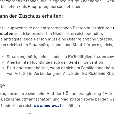
ert werden Personen, die Pflegebedürftige Angehörige – welc
 beziehen – als Hauptpflegeperson betreuen.
ann den Zuschuss erhalten:
er Hauptwohnsitz der antragstellenden Person muss sich seit
onaten
vor Urlaubsantritt in Niederösterreich befinden.
ie antragstellende Person muss eine Österreichische Staatsbü
sterreichischen Staatsbürgerinnen und Staatsbürgern gleichges
Staatsangehörige eines anderen EWR-Mitgliedstaates sow
Anerkannte Flüchtlinge nach der Genfer Konvention
Drittstaatsangehörige, wenn es sich um Familienangehör
von Art. 24 in Verbindung mit Art. 2 der EU Richtlinie R
ge:
tragsformulare sind beim Amt der NÖ Landesregierung (Abtei
 Bezirkshauptmannschaften und Magistraten sowie bei den 
 Niederösterreich
www.noe.gv.at
erhältlich