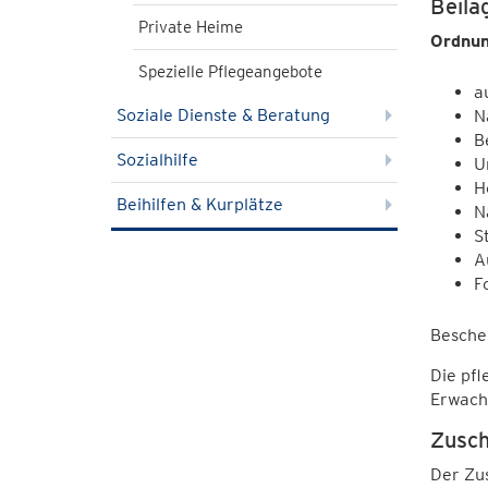
Beila
Private Heime
Ordnun
Spezielle Pflegeangebote
a
Soziale Dienste & Beratung
N
B
Sozialhilfe
U
H
Beihilfen & Kurplätze
N
S
A
F
Beschei
Die pfl
Erwach
Zusch
Der Zu