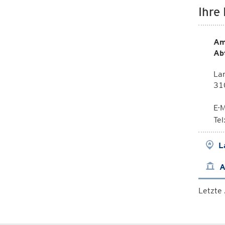
Ihre
Am
Ab
La
310
E-M
Te
L
A
Letzte