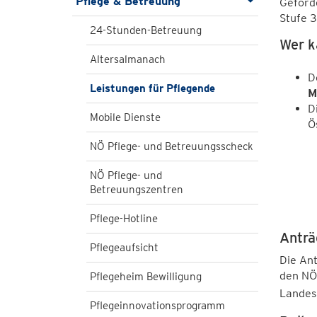
Pflege & Betreuung
Geförd
Stufe 3
24-Stunden-Betreuung
Wer k
Altersalmanach
D
Leistungen für Pflegende
M
D
Mobile Dienste
Ö
NÖ Pflege- und Betreuungsscheck
NÖ Pflege- und
Betreuungszentren
Pflege-Hotline
Anträ
Pflegeaufsicht
Die An
den NÖ
Pflegeheim Bewilligung
Landes
Pflegeinnovationsprogramm