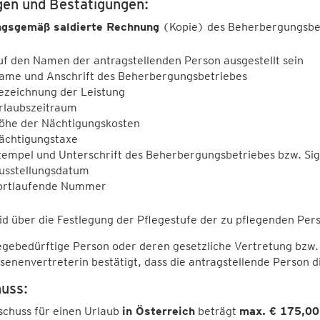
gen und Bestätigungen:
gsgemäß saldierte Rechnung
(Kopie) des Beherbergungsbet
uf den Namen der antragstellenden Person ausgestellt sein
ame und Anschrift des Beherbergungsbetriebes
ezeichnung der Leistung
rlaubszeitraum
öhe der Nächtigungskosten
ächtigungstaxe
tempel und Unterschrift des Beherbergungsbetriebes bzw. Sig
usstellungsdatum
ortlaufende Nummer
d über die Festlegung der Pflegestufe der zu pflegenden Per
egebedürftige Person oder deren gesetzliche Vertretung bzw
senenvertreterin bestätigt, dass die antragstellende Person
uss:
schuss für einen Urlaub
in Österreich
beträgt
max. € 175,00