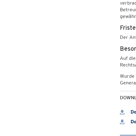
verbra
Betreuu
gewähr
Friste
Der Ant
Beson
Auf di
Rechts
Wurde d
Genera
DOWN
Do
Do