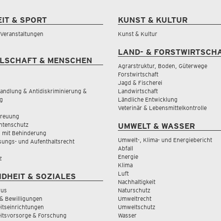
EIT & SPORT
KUNST & KULTUR
& Veranstaltungen
Kunst & Kultur
LAND- & FORSTWIRTSCH
LSCHAFT & MENSCHEN
Agrarstruktur, Boden, Güterwege
Forstwirtschaft
Jagd & Fischerei
andlung & Antidiskriminierung &
Landwirtschaft
g
Ländliche Entwicklung
Veterinär & Lebensmittelkontrolle
treuung
tenschutz
UMWELT & WASSER
 mit Behinderung
Umwelt-, Klima- und Energiebericht
sungs- und Aufenthaltsrecht
Abfall
Energie
z
Klima
Luft
DHEIT & SOZIALES
Nachhaltigkeit
rus
Naturschutz
& Bewilligungen
Umweltrecht
tseinrichtungen
Umweltschutz
itsvorsorge & Forschung
Wasser