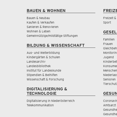
BAUEN & WOHNEN
FREIZ
Bauen & Neubau
Freizeit 
Kaufen & Verkaufen
Sport
Sanieren & Renovieren
Wohnen & Leben
GESEL
Gemeinnützige/mildtätige Stiftungen
Familien
Frauen
BILDUNG & WISSENSCHAFT
Gleichbeh
Aus- und Weiterbildung
Monitorin
Kindergärten & Schulen
Jugend
Landesarchiv
Kinderbe
Landesbibliothek
Konsumen
Institut für Landeskunde
Menschen
Stipendien & Beihilfen
Niederlas
Wissenschaft & Forschung
Senioren
Tierschut
DIGITALISIERUNG &
TECHNOLOGIE
GESUN
Digitalisierung in Niederösterreich
Coronavi
Telekommunikation
Amtsarzt 
Gesundhei
Gesundhe