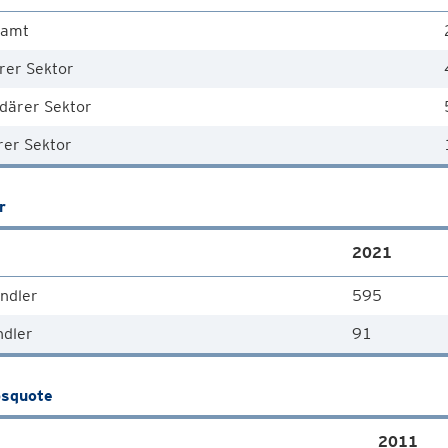
samt
rer Sektor
därer Sektor
rer Sektor
r
2021
ndler
595
ndler
91
squote
2011