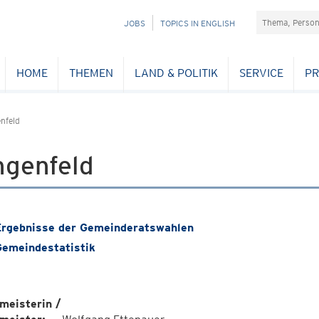
Suchefeld
NAVIGATION
JOBS
TOPICS IN ENGLISH
ÜBERSPRINGEN
HOME
THEMEN
LAND & POLITIK
SERVICE
PR
nfeld
ngenfeld
rgebnisse der Gemeinderatswahlen
emeindestatistik
meisterin /