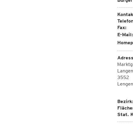
Bürger
Kontak
Telefon
Fax:
E-Mail:
Homep
Adress
Marktg
Langen
3552
Lengen
Bezirk
Fläche
Stat. K