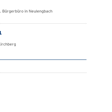
l. Bürgerbüro in Neulengbach
1
 Kirchberg