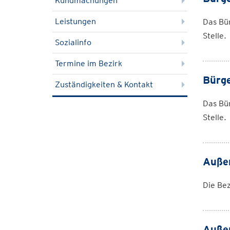
Kundmachungen
Leistungen
Das Bür
Stelle.
Sozialinfo
Termine im Bezirk
Bürg
Zuständigkeiten & Kontakt
Das Bür
Stelle.
Außen
Die Bez
Außen