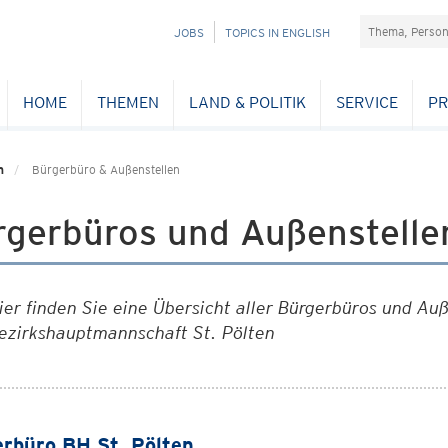
Suchefeld
NAVIGATION
JOBS
TOPICS IN ENGLISH
ÜBERSPRINGEN
HOME
THEMEN
LAND & POLITIK
SERVICE
PR
n
Bürgerbüro & Außenstellen
rgerbüros und Außenstell
ier finden Sie eine Übersicht aller Bürgerbüros und Au
ezirkshauptmannschaft St. Pölten
rbüro BH St. Pölten