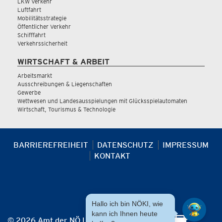
LKW Verkehr
Luftfahrt
Mobilitätsstrategie
Öffentlicher Verkehr
Schifffahrt
Verkehrssicherheit
WIRTSCHAFT & ARBEIT
Arbeitsmarkt
Ausschreibungen & Liegenschaften
Gewerbe
Wettwesen und Landesausspielungen mit Glücksspielautomaten
Wirtschaft, Tourismus & Technologie
BARRIEREFREIHEIT
DATENSCHUTZ
IMPRESSUM
KONTAKT
Hallo ich bin NÖKI, wie
kann ich Ihnen heute
© 2026 Amt der NÖ Landesregierung