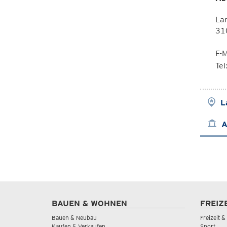
La
310
E-M
Te
L
A
BAUEN & WOHNEN
FREIZ
Bauen & Neubau
Freizeit 
Kaufen & Verkaufen
Sport