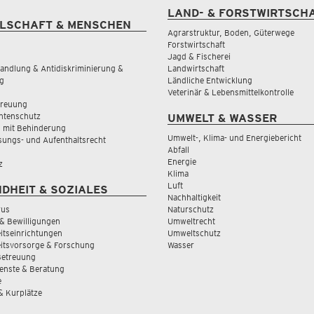
LAND- & FORSTWIRTSCH
LSCHAFT & MENSCHEN
Agrarstruktur, Boden, Güterwege
Forstwirtschaft
Jagd & Fischerei
andlung & Antidiskriminierung &
Landwirtschaft
g
Ländliche Entwicklung
Veterinär & Lebensmittelkontrolle
treuung
tenschutz
UMWELT & WASSER
 mit Behinderung
Umwelt-, Klima- und Energiebericht
sungs- und Aufenthaltsrecht
Abfall
Energie
z
Klima
Luft
DHEIT & SOZIALES
Nachhaltigkeit
rus
Naturschutz
& Bewilligungen
Umweltrecht
tseinrichtungen
Umweltschutz
itsvorsorge & Forschung
Wasser
Betreuung
ienste & Beratung
e
 & Kurplätze