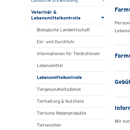
Ländliche Entwicklung
Farm
Veterinär &
Lebensmittelkontrolle
Persone
Biologische Landwirtschaft
Lebens
Ein- und Durchfuhr
Informationen für TierärztInnen
Formu
Lebensmittel
Lebensmittelkontrolle
Gebü
Tiergesundheitsdienst
Tierhaltung & Nutztiere
Infor
Tierische Nebenprodukte
Wir kon
Tierseuchen