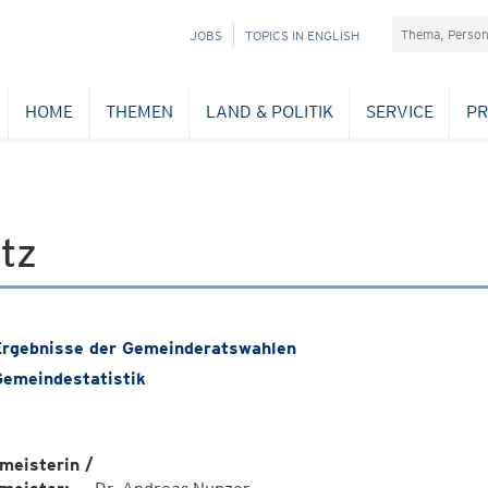
Suchefeld
NAVIGATION
JOBS
TOPICS IN ENGLISH
ÜBERSPRINGEN
HOME
THEMEN
LAND & POLITIK
SERVICE
PR
tz
rgebnisse der Gemeinderatswahlen
emeindestatistik
meisterin /