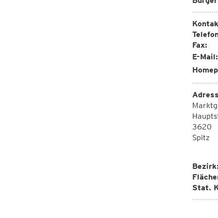
Bürger
Kontak
Telefon
Fax:
E-Mail:
Homep
Adress
Marktg
Haupts
3620
Spitz
Bezirk
Fläche
Stat. K