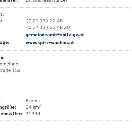
meister:
Dr. Andreas Nunzer
t:
:
(0 27 13) 22 48
(0 27 13) 22 48 20
gemeindeamt@spitz.gv.at
age:
www.spitz-wachau.at
e:
emeinde
traße 15a
:
Krems
2
ngröße:
24 km
ennziffer:
31344