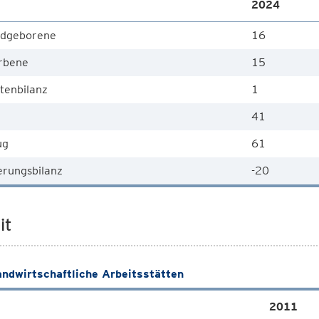
2024
dgeborene
16
rbene
15
tenbilanz
1
41
ug
61
rungsbilanz
-20
it
andwirtschaftliche Arbeitsstätten
2011