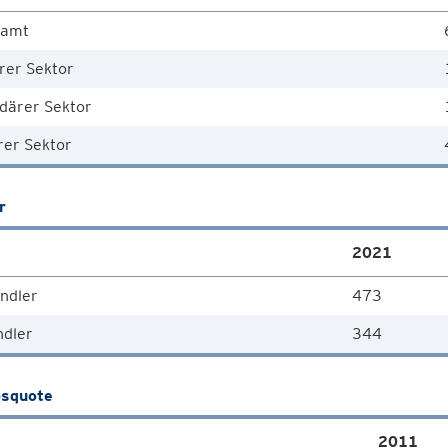
samt
rer Sektor
därer Sektor
rer Sektor
r
2021
ndler
473
ndler
344
squote
2011