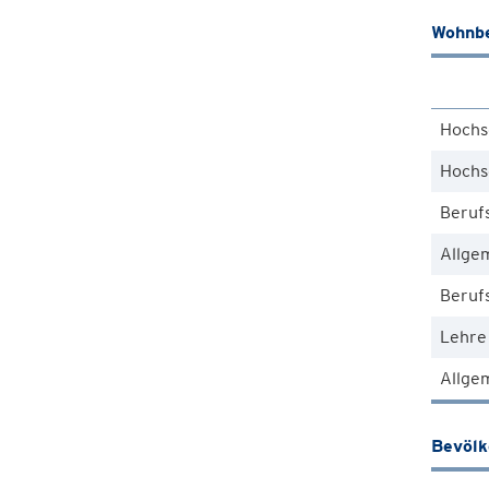
Wohnbe
Hochs
Hochs
Beruf
Allge
Berufs
Lehre
Allgem
Bevöl