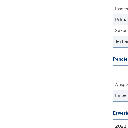
insge
Primä
Sekun
Tertiä
Pendle
Auspe
Einpe
Erwerb
2021