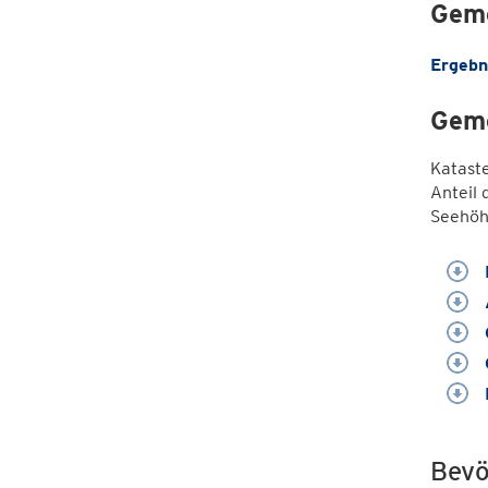
Geme
Ergebn
Geme
Katast
Anteil 
Seehöh
Bevö