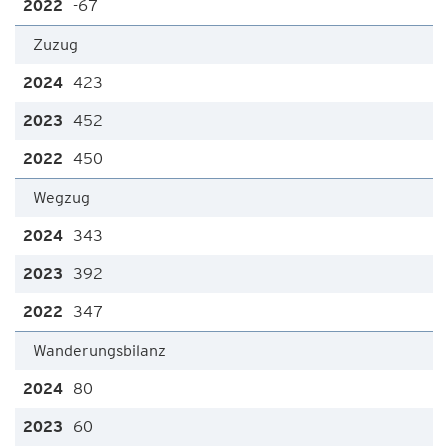
-67
Zuzug
423
452
450
Wegzug
343
392
347
Wanderungsbilanz
80
60