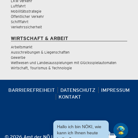
LKW Verkehr
Luftfahrt
Mobilitätsstrategie
Öffentlicher Verkehr
Schifffahrt
Verkehrssicherheit
WIRTSCHAFT & ARBEIT
Arbeitsmarkt
Ausschreibungen & Liegenschaften
Gewerbe
Wettwesen und Landesausspielungen mit Glücksspielautomaten
Wirtschaft, Tourismus & Technologie
BARRIEREFREIHEIT
DATENSCHUTZ
IMPRESSUM
KONTAKT
Hallo ich bin NÖKI, wie
kann ich Ihnen heute
© 2026 Amt der NÖ Landesregierung