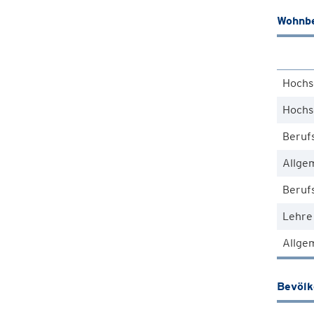
Wohnbe
Hochs
Hochs
Beruf
Allge
Berufs
Lehre
Allgem
Bevöl