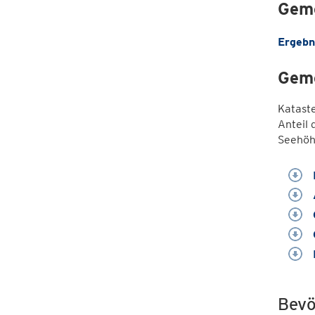
Geme
Ergebn
Geme
Katast
Anteil 
Seehöh
Bevö