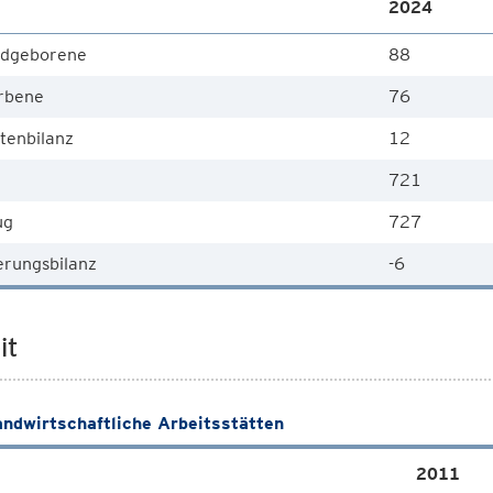
2024
dgeborene
88
rbene
76
tenbilanz
12
721
ug
727
rungsbilanz
-6
it
andwirtschaftliche Arbeitsstätten
2011