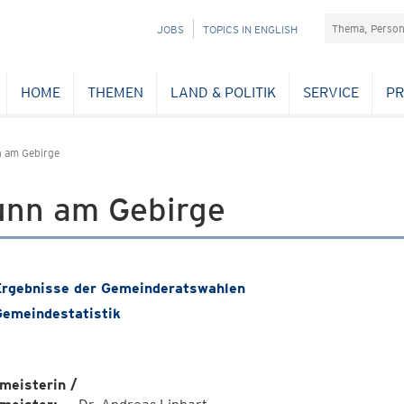
Suchefeld
NAVIGATION
JOBS
TOPICS IN ENGLISH
ÜBERSPRINGEN
HOME
THEMEN
LAND & POLITIK
SERVICE
PR
 am Gebirge
unn am Gebirge
rgebnisse der Gemeinderatswahlen
emeindestatistik
meisterin /