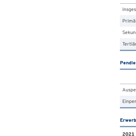
insge
Primä
Sekun
Tertiä
Pendle
Auspe
Einpe
Erwerb
2021