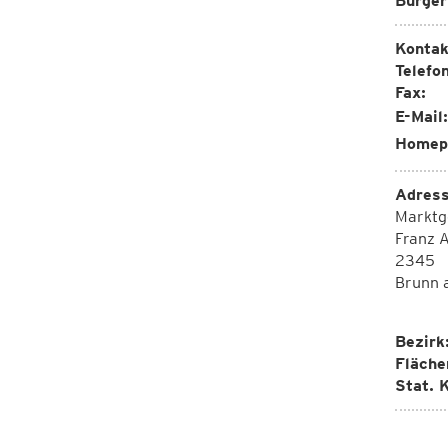
Bürger
Kontak
Telefon
Fax:
E-Mail:
Homep
Adress
Marktg
Franz A
2345
Brunn 
Bezirk
Fläche
Stat. K