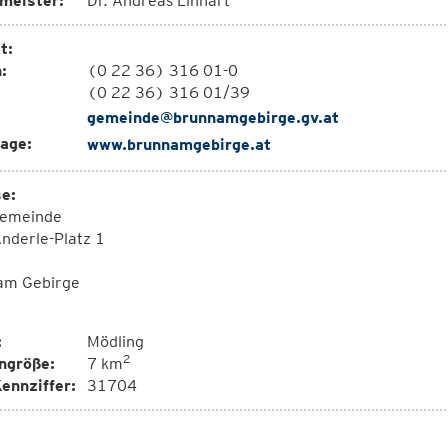
meister:
Dr. Andreas Linhart
t:
:
(0 22 36) 316 01-0
(0 22 36) 316 01/39
gemeinde@brunnamgebirge.gv.at
age:
www.brunnamgebirge.at
e:
emeinde
nderle-Platz 1
am Gebirge
:
Mödling
2
ngröße:
7 km
ennziffer:
31704