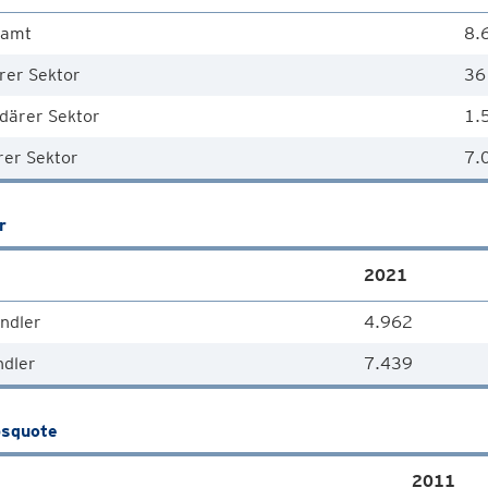
samt
8.
rer Sektor
36
därer Sektor
1.
rer Sektor
7.
r
2021
ndler
4.962
ndler
7.439
squote
2011