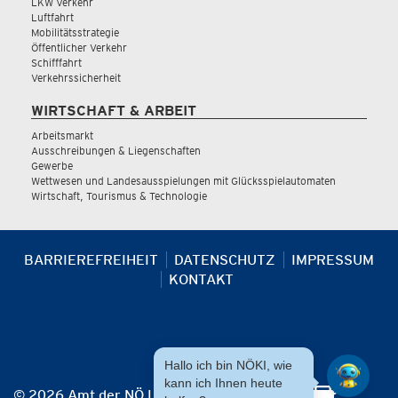
LKW Verkehr
Luftfahrt
Mobilitätsstrategie
Öffentlicher Verkehr
Schifffahrt
Verkehrssicherheit
WIRTSCHAFT & ARBEIT
Arbeitsmarkt
Ausschreibungen & Liegenschaften
Gewerbe
Wettwesen und Landesausspielungen mit Glücksspielautomaten
Wirtschaft, Tourismus & Technologie
BARRIEREFREIHEIT
DATENSCHUTZ
IMPRESSUM
KONTAKT
Hallo ich bin NÖKI, wie
kann ich Ihnen heute
© 2026 Amt der NÖ Landesregierung