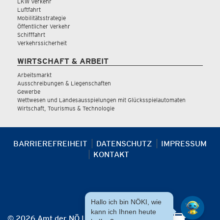
LKW Verkehr
Luftfahrt
Mobilitätsstrategie
Öffentlicher Verkehr
Schifffahrt
Verkehrssicherheit
WIRTSCHAFT & ARBEIT
Arbeitsmarkt
Ausschreibungen & Liegenschaften
Gewerbe
Wettwesen und Landesausspielungen mit Glücksspielautomaten
Wirtschaft, Tourismus & Technologie
BARRIEREFREIHEIT
DATENSCHUTZ
IMPRESSUM
KONTAKT
Hallo ich bin NÖKI, wie
kann ich Ihnen heute
© 2026 Amt der NÖ Landesregierung