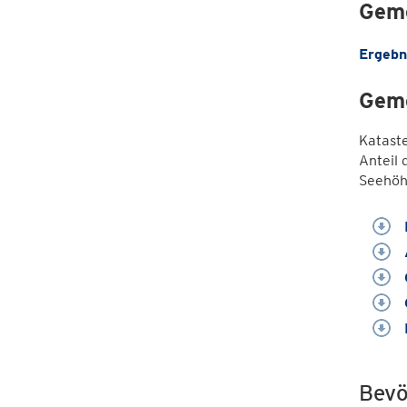
Geme
Ergebn
Geme
Katast
Anteil 
Seehöh
Bevö