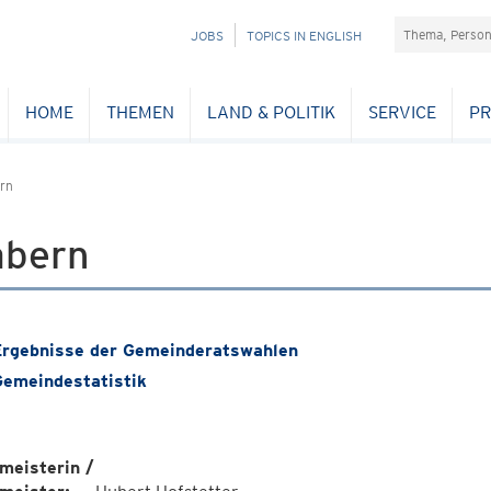
Suchefeld
NAVIGATION
JOBS
TOPICS IN ENGLISH
ÜBERSPRINGEN
HOME
THEMEN
LAND & POLITIK
SERVICE
PR
rn
abern
rgebnisse der Gemeinderatswahlen
emeindestatistik
meisterin /