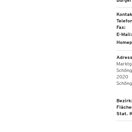
Bürger
Kontak
Telefon
Fax:
E-Mail:
Homep
Adress
Marktg
Schöng
2020
Schöng
Bezirk
Fläche
Stat. K