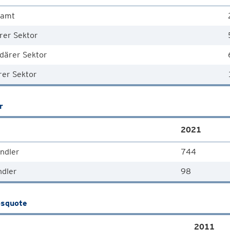
samt
rer Sektor
därer Sektor
rer Sektor
r
2021
ndler
744
ndler
98
squote
2011