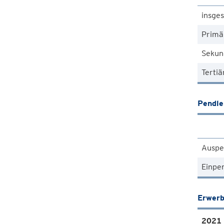
insge
Primä
Sekun
Tertiä
Pendle
Auspe
Einpe
Erwerb
2021