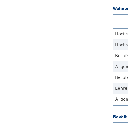
Wohnbe
Hochs
Hochs
Beruf
Allge
Berufs
Lehre
Allgem
Bevöl