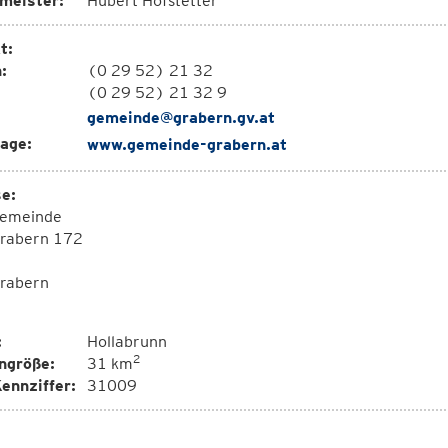
meister:
Hubert Hofstetter
t:
:
(0 29 52) 21 32
(0 29 52) 21 32 9
gemeinde@grabern.gv.at
age:
www.gemeinde-grabern.at
e:
emeinde
rabern 172
rabern
:
Hollabrunn
2
ngröße:
31 km
ennziffer:
31009