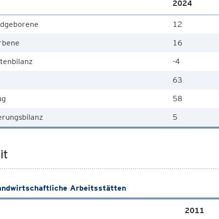
2024
dgeborene
12
rbene
16
tenbilanz
-4
63
ug
58
rungsbilanz
5
it
andwirtschaftliche Arbeitsstätten
2011