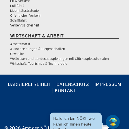
LKW Verkehr
Luftfahrt
Mobilitätsstrategie
Öffentlicher Verkehr
Schifffahrt
Verkehrssicherheit
WIRTSCHAFT & ARBEIT
Arbeitsmarkt
Ausschreibungen & Liegenschaften
Gewerbe
Wettwesen und Landesausspielungen mit Glücksspielautomaten
Wirtschaft, Tourismus & Technologie
BARRIEREFREIHEIT
DATENSCHUTZ
IMPRESSUM
KONTAKT
Hallo ich bin NÖKI, wie
kann ich Ihnen heute
© 2026 Amt der NÖ Landesregierung