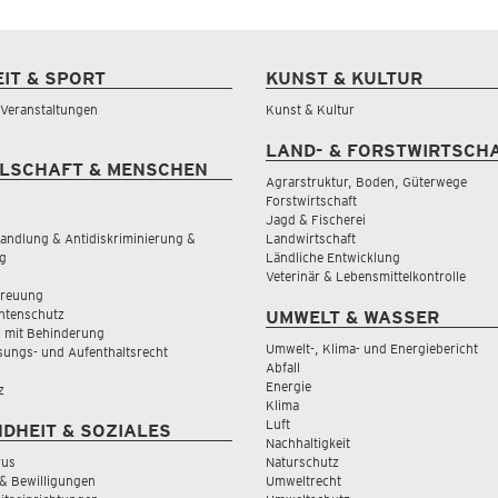
EIT & SPORT
KUNST & KULTUR
& Veranstaltungen
Kunst & Kultur
LAND- & FORSTWIRTSCH
LSCHAFT & MENSCHEN
Agrarstruktur, Boden, Güterwege
Forstwirtschaft
Jagd & Fischerei
andlung & Antidiskriminierung &
Landwirtschaft
g
Ländliche Entwicklung
Veterinär & Lebensmittelkontrolle
treuung
tenschutz
UMWELT & WASSER
 mit Behinderung
Umwelt-, Klima- und Energiebericht
sungs- und Aufenthaltsrecht
Abfall
Energie
z
Klima
Luft
DHEIT & SOZIALES
Nachhaltigkeit
rus
Naturschutz
& Bewilligungen
Umweltrecht