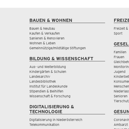
BAUEN & WOHNEN
FREIZ
Bauen & Neubau
Freizeit 
Kaufen & Verkaufen
Sport
Sanieren & Renovieren
Wohnen & Leben
GESEL
Gemeinnützige/mildtätige Stiftungen
Familien
Frauen
BILDUNG & WISSENSCHAFT
Gleichbeh
Aus- und Weiterbildung
Monitorin
Kindergärten & Schulen
Jugend
Landesarchiv
Kinderbe
Landesbibliothek
Konsumen
Institut für Landeskunde
Menschen
Stipendien & Beihilfen
Niederlas
Wissenschaft & Forschung
Senioren
Tierschut
DIGITALISIERUNG &
TECHNOLOGIE
GESUN
Digitalisierung in Niederösterreich
Coronavi
Telekommunikation
Amtsarzt 