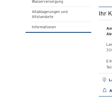
Wasserversorgung
Altablagerungen und
Ihr 
Altstandorte
Informationen
Am
Ab
Lan
310
E-M
Te
L
A