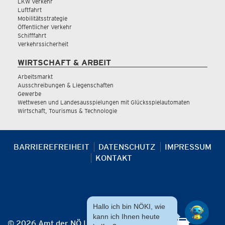
LKW Verkehr
Luftfahrt
Mobilitätsstrategie
Öffentlicher Verkehr
Schifffahrt
Verkehrssicherheit
WIRTSCHAFT & ARBEIT
Arbeitsmarkt
Ausschreibungen & Liegenschaften
Gewerbe
Wettwesen und Landesausspielungen mit Glücksspielautomaten
Wirtschaft, Tourismus & Technologie
BARRIEREFREIHEIT
DATENSCHUTZ
IMPRESSUM
KONTAKT
Hallo ich bin NÖKI, wie
kann ich Ihnen heute
© 2026 Amt der NÖ Landesregierung