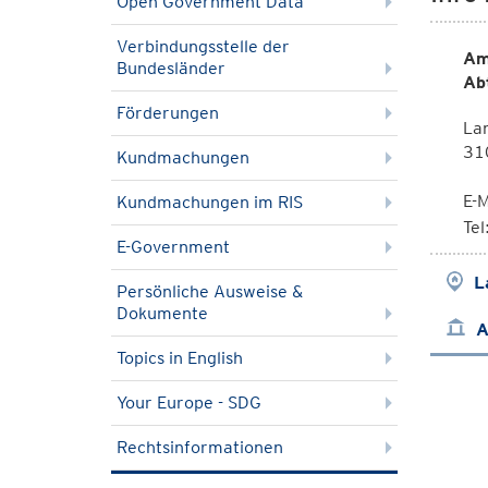
Open Government Data
Verbindungsstelle der
Am
Bundesländer
Ab
Förderungen
La
310
Kundmachungen
E-M
Kundmachungen im RIS
Te
E-Government
L
Persönliche Ausweise &
Dokumente
A
Topics in English
Your Europe - SDG
Rechtsinformationen