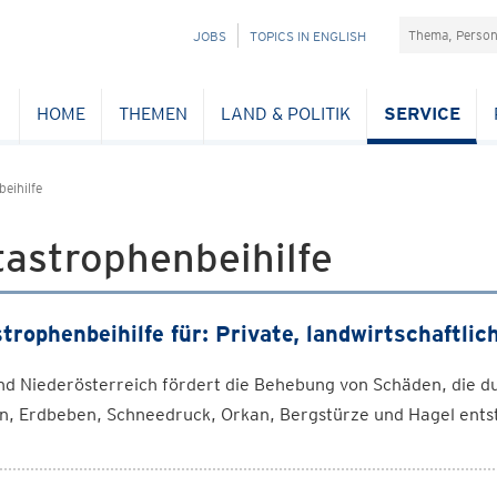
Suchefeld
NAVIGATION
JOBS
TOPICS IN ENGLISH
ÜBERSPRINGEN
HOME
THEMEN
LAND & POLITIK
SERVICE
eihilfe
astrophenbeihilfe
trophenbeihilfe für: Private, landwirtschaftl
nd Niederösterreich fördert die Behebung von Schäden, die d
n, Erdbeben, Schneedruck, Orkan, Bergstürze und Hagel ents