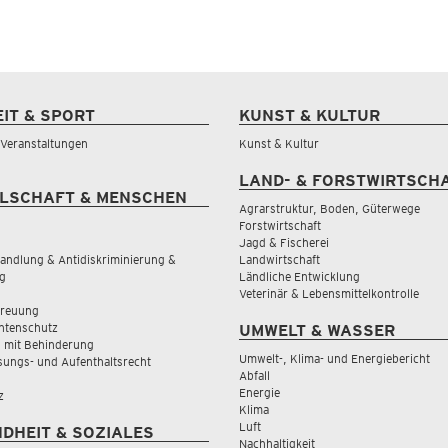
EIT & SPORT
KUNST & KULTUR
& Veranstaltungen
Kunst & Kultur
LAND- & FORSTWIRTSCH
LSCHAFT & MENSCHEN
Agrarstruktur, Boden, Güterwege
Forstwirtschaft
Jagd & Fischerei
andlung & Antidiskriminierung &
Landwirtschaft
g
Ländliche Entwicklung
Veterinär & Lebensmittelkontrolle
treuung
tenschutz
UMWELT & WASSER
 mit Behinderung
Umwelt-, Klima- und Energiebericht
sungs- und Aufenthaltsrecht
Abfall
Energie
z
Klima
Luft
DHEIT & SOZIALES
Nachhaltigkeit