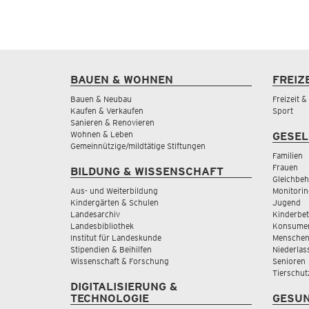
BAUEN & WOHNEN
FREIZ
Bauen & Neubau
Freizeit 
Kaufen & Verkaufen
Sport
Sanieren & Renovieren
Wohnen & Leben
GESEL
Gemeinnützige/mildtätige Stiftungen
Familien
Frauen
BILDUNG & WISSENSCHAFT
Gleichbeh
Aus- und Weiterbildung
Monitorin
Kindergärten & Schulen
Jugend
Landesarchiv
Kinderbe
Landesbibliothek
Konsumen
Institut für Landeskunde
Menschen
Stipendien & Beihilfen
Niederlas
Wissenschaft & Forschung
Senioren
Tierschut
DIGITALISIERUNG &
TECHNOLOGIE
GESUN