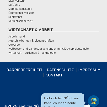
LKW Verkehr
Luftfahrt
Mobilitätsstrategie
Öffentlicher Verkehr
Schifffahrt
Verkehrssicherheit
WIRTSCHAFT & ARBEIT
Arbeitsmarkt
Ausschreibungen & Liegenschaften
Gewerbe
Wettwesen und Landesausspielungen mit Glücksspielautomaten
Wirtschaft, Tourismus & Technologie
BARRIEREFREIHEIT
DATENSCHUTZ
IMPRESSUM
KONTAKT
Hallo ich bin NÖKI, wie
kann ich Ihnen heute
© 2026 Amt der NÖ Landesregierung