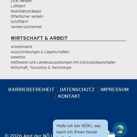
LKW Verkehr
Luftfahrt
Mobilitätsstrategie
Öffentlicher Verkehr
Schifffahrt
Verkehrssicherheit
WIRTSCHAFT & ARBEIT
Arbeitsmarkt
Ausschreibungen & Liegenschaften
Gewerbe
Wettwesen und Landesausspielungen mit Glücksspielautomaten
Wirtschaft, Tourismus & Technologie
BARRIEREFREIHEIT
DATENSCHUTZ
IMPRESSUM
KONTAKT
Hallo ich bin NÖKI, wie
kann ich Ihnen heute
© 2026 Amt der NÖ Landesregierung