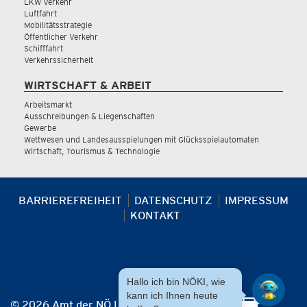
LKW Verkehr
Luftfahrt
Mobilitätsstrategie
Öffentlicher Verkehr
Schifffahrt
Verkehrssicherheit
WIRTSCHAFT & ARBEIT
Arbeitsmarkt
Ausschreibungen & Liegenschaften
Gewerbe
Wettwesen und Landesausspielungen mit Glücksspielautomaten
Wirtschaft, Tourismus & Technologie
BARRIEREFREIHEIT
DATENSCHUTZ
IMPRESSUM
KONTAKT
Hallo ich bin NÖKI, wie
kann ich Ihnen heute
© 2026 Amt der NÖ Landesregierung