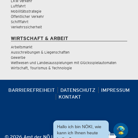
LKW Verkehr
Luftfahrt
Mobilitätsstrategie
Öffentlicher Verkehr
Schifffahrt
Verkehrssicherheit
WIRTSCHAFT & ARBEIT
Arbeitsmarkt
Ausschreibungen & Liegenschaften
Gewerbe
Wettwesen und Landesausspielungen mit Glücksspielautomaten
Wirtschaft, Tourismus & Technologie
BARRIEREFREIHEIT
DATENSCHUTZ
IMPRESSUM
KONTAKT
Hallo ich bin NÖKI, wie
kann ich Ihnen heute
© 2026 Amt der NÖ Landesregierung