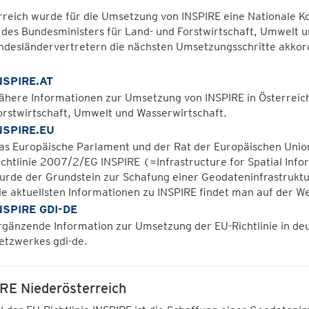
rreich wurde für die Umsetzung von INSPIRE eine Nationale K
z des Bundesministers für Land- und Forstwirtschaft, Umwelt
ndesländervertretern die nächsten Umsetzungsschritte akkord
NSPIRE.AT
ähere Informationen zur Umsetzung von INSPIRE in Österreich
orstwirtschaft, Umwelt und Wasserwirtschaft.
NSPIRE.EU
as Europäische Parlament und der Rat der Europäischen Unio
ichtlinie 2007/2/EG INSPIRE (=Infrastructure for Spatial In
urde der Grundstein zur Schafung einer Geodateninfrastruktu
ie aktuellsten Informationen zu INSPIRE findet man auf der 
NSPIRE GDI-DE
rgänzende Information zur Umsetzung der EU-Richtlinie in deu
etzwerkes gdi-de.
RE Niederösterreich