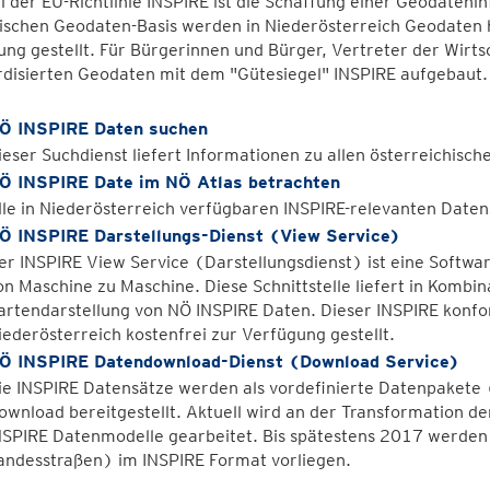
l der EU-Richtlinie INSPIRE ist die Schaffung einer Geodatenin
ischen Geodaten-Basis werden in Niederösterreich Geodaten h
ng gestellt. Für Bürgerinnen und Bürger, Vertreter der Wirt
rdisierten Geodaten mit dem "Gütesiegel" INSPIRE aufgebaut.
Ö INSPIRE Daten suchen
ieser Suchdienst liefert Informationen zu allen österreichisc
Ö INSPIRE Date im NÖ Atlas betrachten
lle in Niederösterreich verfügbaren INSPIRE-relevanten Datens
Ö INSPIRE Darstellungs-Dienst (View Service)
er INSPIRE View Service (Darstellungsdienst) ist eine Softwa
on Maschine zu Maschine. Diese Schnittstelle liefert in Kombin
artendarstellung von NÖ INSPIRE Daten. Dieser INSPIRE konf
iederösterreich kostenfrei zur Verfügung gestellt.
Ö INSPIRE Datendownload-Dienst (Download Service)
ie INSPIRE Datensätze werden als vordefinierte Datenpakete
ownload bereitgestellt. Aktuell wird an der Transformation de
NSPIRE Datenmodelle gearbeitet. Bis spätestens 2017 werden 
andesstraßen) im INSPIRE Format vorliegen.