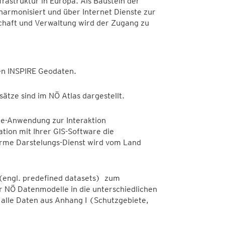
frastruktur in Europa. Als Baustein der
armonisiert und über Internet Dienste zur
schaft und Verwaltung wird der Zugang zu
hen INSPIRE Geodaten.
ätze sind im NÖ Atlas dargestellt.
re-Anwendung zur Interaktion
ation mit Ihrer GIS-Software die
orme Darstelungs-Dienst wird vom Land
 (engl. predefined datasets) zum
r NÖ Datenmodelle in die unterschiedlichen
alle Daten aus Anhang I (Schutzgebiete,