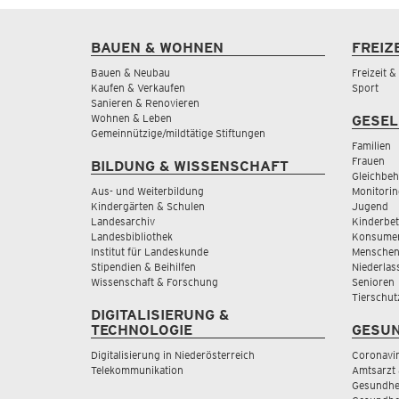
BAUEN & WOHNEN
FREIZ
Bauen & Neubau
Freizeit 
Kaufen & Verkaufen
Sport
Sanieren & Renovieren
Wohnen & Leben
GESEL
Gemeinnützige/mildtätige Stiftungen
Familien
Frauen
BILDUNG & WISSENSCHAFT
Gleichbeh
Aus- und Weiterbildung
Monitorin
Kindergärten & Schulen
Jugend
Landesarchiv
Kinderbe
Landesbibliothek
Konsumen
Institut für Landeskunde
Menschen
Stipendien & Beihilfen
Niederlas
Wissenschaft & Forschung
Senioren
Tierschut
DIGITALISIERUNG &
TECHNOLOGIE
GESUN
Digitalisierung in Niederösterreich
Coronavi
Telekommunikation
Amtsarzt 
Gesundhei