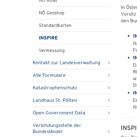
NÖ Atlas
In Öste
NÖ Geoshop
Vorsit
den Bu
Standardkarten
I
INSPIRE
N
F
Vermessung
I
Kontakt zur Landesverwaltung
D
R
Alle Formulare
w
D
Katastrophenschutz
I
Landhaus St. Pölten
E
N
Open Government Data
Verbindungsstelle der
INSPI
Bundesländer