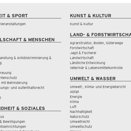
EIT & SPORT
KUNST & KULTUR
& Veranstaltungen
Kunst & Kultur
LAND- & FORSTWIRTSCH
LSCHAFT & MENSCHEN
Agrarstruktur, Boden, Güterwege
Forstwirtschaft
Jagd & Fischerei
andlung & Antidiskriminierung &
Landwirtschaft
g
Ländliche Entwicklung
Veterinär & Lebensmittelkontrolle
treuung
tenschutz
UMWELT & WASSER
 mit Behinderung
Umwelt-, Klima- und Energiebericht
sungs- und Aufenthaltsrecht
Abfall
Energie
z
Klima
Luft
DHEIT & SOZIALES
Nachhaltigkeit
rus
Naturschutz
& Bewilligungen
Umweltrecht
tseinrichtungen
Umweltschutz