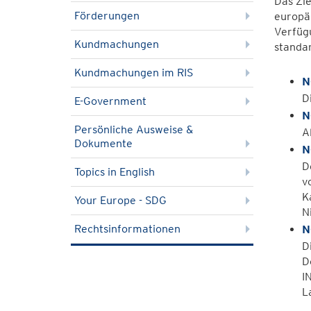
Das Zie
Förderungen
europä
Verfügu
Kundmachungen
standa
Kundmachungen im RIS
N
D
E-Government
N
Persönliche Ausweise &
A
Dokumente
N
D
Topics in English
v
K
Your Europe - SDG
N
Rechtsinformationen
N
D
D
I
L