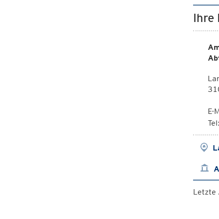
Ihre
Am
Ab
La
31
E-M
Te
L
A
Letzte