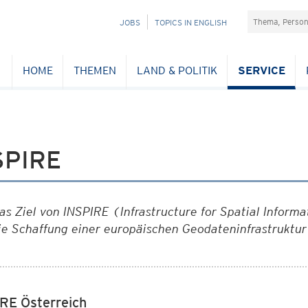
Suchefeld
NAVIGATION
JOBS
TOPICS IN ENGLISH
ÜBERSPRINGEN
HOME
THEMEN
LAND & POLITIK
SERVICE
SPIRE
as Ziel von INSPIRE (
Infrastructure for Spatial Infor
ie Schaffung einer europäischen Geodateninfrastruktur
RE Österreich