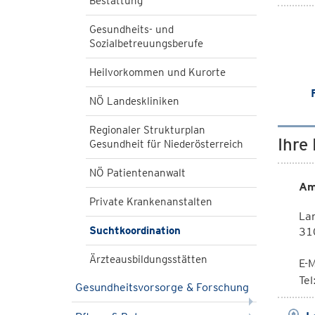
Bestattung
Gesundheits- und
Sozialbetreuungsberufe
Heilvorkommen und Kurorte
NÖ Landeskliniken
Regionaler Strukturplan
Ihre
Gesundheit für Niederösterreich
NÖ Patientenanwalt
Am
Private Krankenanstalten
La
Suchtkoordination
310
Ärzteausbildungsstätten
E-M
Te
Gesundheitsvorsorge & Forschung