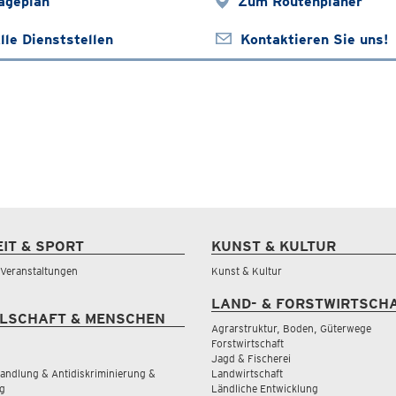
ageplan
Zum Routenplaner
lle Dienststellen
Kontaktieren Sie uns!
EIT & SPORT
KUNST & KULTUR
& Veranstaltungen
Kunst & Kultur
LAND- & FORSTWIRTSCH
LSCHAFT & MENSCHEN
Agrarstruktur, Boden, Güterwege
Forstwirtschaft
Jagd & Fischerei
andlung & Antidiskriminierung &
Landwirtschaft
g
Ländliche Entwicklung