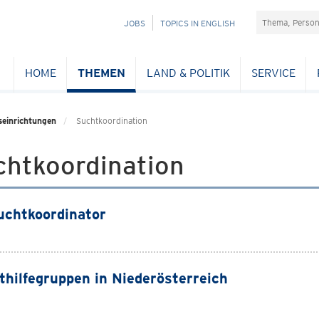
Suchefeld
NAVIGATION
JOBS
TOPICS IN ENGLISH
ÜBERSPRINGEN
HOME
THEMEN
LAND & POLITIK
SERVICE
seinrichtungen
Suchtkoordination
chtkoordination
chtkoordinator
thilfegruppen in Niederösterreich