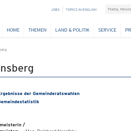
Suchefeld
NAVIGATION
JOBS
TOPICS IN ENGLISH
ÜBERSPRINGEN
HOME
THEMEN
LAND & POLITIK
SERVICE
PR
berg
insberg
rgebnisse der Gemeinderatswahlen
emeindestatistik
meisterin /