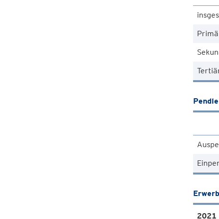
insge
Primä
Sekun
Tertiä
Pendle
Auspe
Einpe
Erwerb
2021