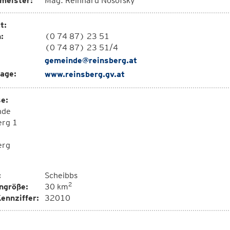
meister:
Mag. Reinhard Nosofsky
t:
:
(0 74 87) 23 51
(0 74 87) 23 51/4
gemeinde@reinsberg.at
age:
www.reinsberg.gv.at
e:
nde
erg 1
erg
:
Scheibbs
2
ngröße:
30 km
ennziffer:
32010