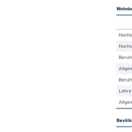
Wohnbe
Hochs
Hochs
Beruf
Allge
Berufs
Lehre
Allgem
Bevöl