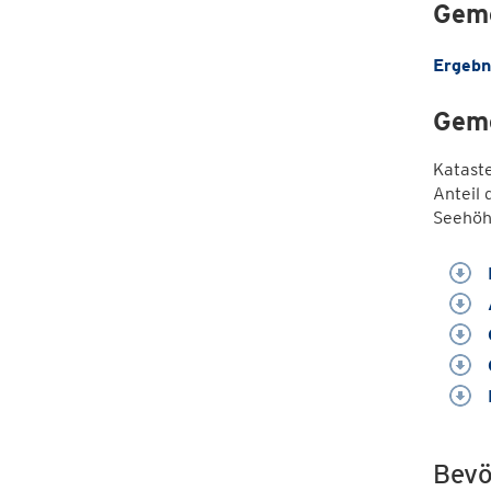
Geme
Ergebn
Geme
Katast
Anteil 
Seehöh
Bevö