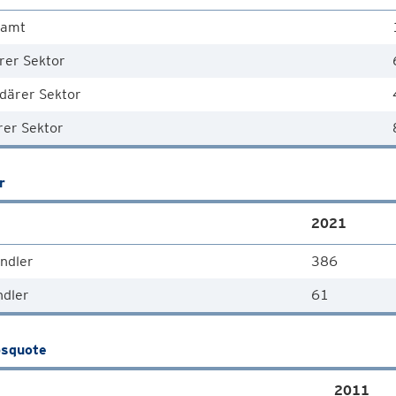
samt
rer Sektor
därer Sektor
rer Sektor
r
2021
ndler
386
ndler
61
squote
2011