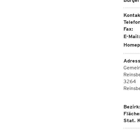
Bürger
Kontak
Telefon
Fax:
E-Mail:
Homep
Adress
Gemei
Reinsb
3264
Reinsb
Bezirk
Fläche
Stat. K