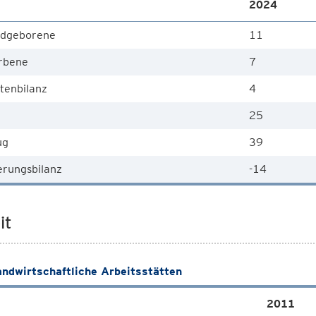
2024
dgeborene
11
rbene
7
tenbilanz
4
25
ug
39
rungsbilanz
-14
it
andwirtschaftliche Arbeitsstätten
2011