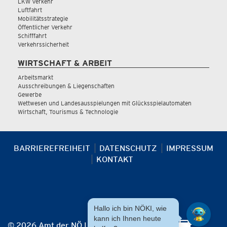
LKW Verkehr
Luftfahrt
Mobilitätsstrategie
Öffentlicher Verkehr
Schifffahrt
Verkehrssicherheit
WIRTSCHAFT & ARBEIT
Arbeitsmarkt
Ausschreibungen & Liegenschaften
Gewerbe
Wettwesen und Landesausspielungen mit Glücksspielautomaten
Wirtschaft, Tourismus & Technologie
BARRIEREFREIHEIT
DATENSCHUTZ
IMPRESSUM
KONTAKT
Hallo ich bin NÖKI, wie
kann ich Ihnen heute
© 2026 Amt der NÖ Landesregierung