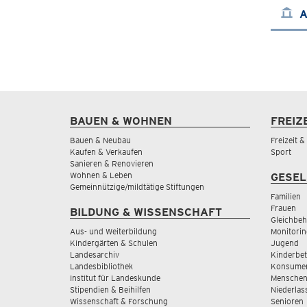
A
BAUEN & WOHNEN
FREIZ
Bauen & Neubau
Freizeit 
Kaufen & Verkaufen
Sport
Sanieren & Renovieren
Wohnen & Leben
GESEL
Gemeinnützige/mildtätige Stiftungen
Familien
Frauen
BILDUNG & WISSENSCHAFT
Gleichbeh
Aus- und Weiterbildung
Monitorin
Kindergärten & Schulen
Jugend
Landesarchiv
Kinderbe
Landesbibliothek
Konsumen
Institut für Landeskunde
Menschen
Stipendien & Beihilfen
Niederlas
Wissenschaft & Forschung
Senioren