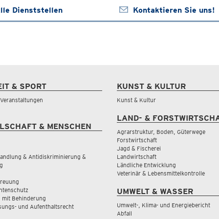
lle Dienststellen
Kontaktieren Sie uns!
EIT & SPORT
KUNST & KULTUR
& Veranstaltungen
Kunst & Kultur
LAND- & FORSTWIRTSCH
LSCHAFT & MENSCHEN
Agrarstruktur, Boden, Güterwege
Forstwirtschaft
Jagd & Fischerei
andlung & Antidiskriminierung &
Landwirtschaft
g
Ländliche Entwicklung
Veterinär & Lebensmittelkontrolle
treuung
tenschutz
UMWELT & WASSER
 mit Behinderung
Umwelt-, Klima- und Energiebericht
sungs- und Aufenthaltsrecht
Abfall