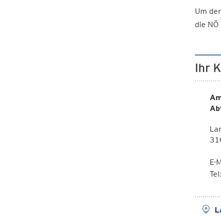
Um der
die NÖ 
Ihr 
Am
Ab
Lan
310
E-M
Te
L