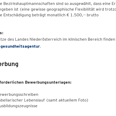
ie Bezirkshauptmannschaften sind so ausgewählt, dass eine Err
egeben ist (eine gewisse geographische Flexibilität wird trot
ie Entschädigung beträgt monatlich € 1.500,-- brutto
s:
tze des Landes Niederösterreich im klinischen Bereich finden
gesundheitsagentur
.
erbung
rforderlichen Bewerbungsunterlagen:
ewerbungsschreiben
abellarischer Lebenslauf (samt aktuellem Foto)
usbildungszeugnisse