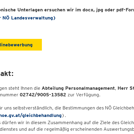
onische Unterlagen ersuchen wir im docx, jpg oder pdf-Fo
r NÖ Landesverwaltung)
linebewerbung
akt:
gen steht Ihnen die
Abteilung Personalmanagement
,
Herr S
onnummer
02742/9005-13582
zur Verfügung.
 für uns selbstverständlich, die Bestimmungen des NÖ Gleich
oe.gv.at/gleichbehandlung
).
s dürfen wir in diesem Zusammenhang auf die Ziele des Gleic
dienstes und auf die regelmäßig erscheinenden Auswertungsbe