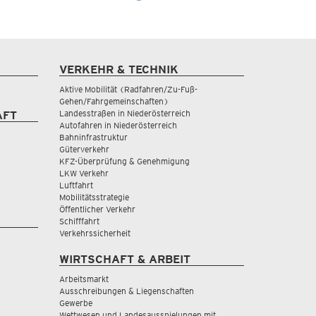
VERKEHR & TECHNIK
Aktive Mobilität (Radfahren/Zu-Fuß-
Gehen/Fahrgemeinschaften)
Landesstraßen in Niederösterreich
AFT
Autofahren in Niederösterreich
Bahninfrastruktur
Güterverkehr
KFZ-Überprüfung & Genehmigung
LKW Verkehr
Luftfahrt
Mobilitätsstrategie
Öffentlicher Verkehr
Schifffahrt
Verkehrssicherheit
WIRTSCHAFT & ARBEIT
Arbeitsmarkt
Ausschreibungen & Liegenschaften
Gewerbe
Wettwesen und Landesausspielungen mit