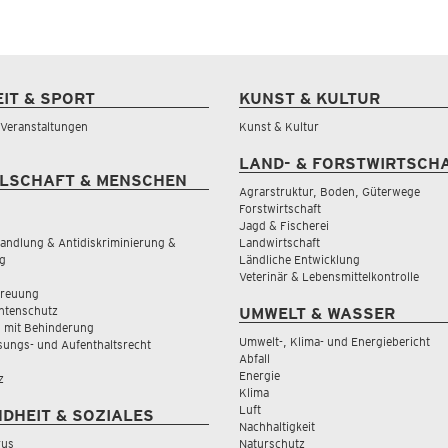
EIT & SPORT
KUNST & KULTUR
& Veranstaltungen
Kunst & Kultur
LAND- & FORSTWIRTSCH
LSCHAFT & MENSCHEN
Agrarstruktur, Boden, Güterwege
Forstwirtschaft
Jagd & Fischerei
andlung & Antidiskriminierung &
Landwirtschaft
g
Ländliche Entwicklung
Veterinär & Lebensmittelkontrolle
treuung
tenschutz
UMWELT & WASSER
 mit Behinderung
Umwelt-, Klima- und Energiebericht
sungs- und Aufenthaltsrecht
Abfall
Energie
z
Klima
Luft
DHEIT & SOZIALES
Nachhaltigkeit
rus
Naturschutz