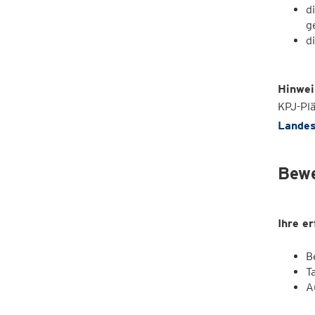
d
g
d
Hinwei
KPJ-Plä
Landes
Bew
Ihre e
B
T
A