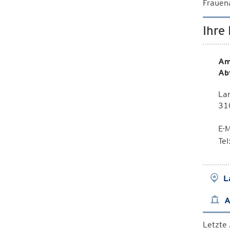
Frauena
Ihre
Am
Ab
Lan
310
E-M
Te
L
A
Letzte