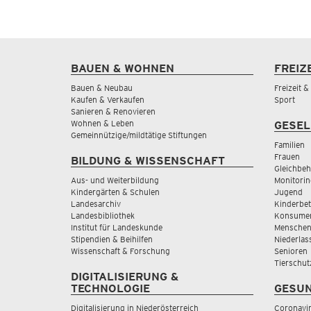
BAUEN & WOHNEN
FREIZ
Bauen & Neubau
Freizeit 
Kaufen & Verkaufen
Sport
Sanieren & Renovieren
Wohnen & Leben
GESEL
Gemeinnützige/mildtätige Stiftungen
Familien
Frauen
BILDUNG & WISSENSCHAFT
Gleichbeh
Aus- und Weiterbildung
Monitorin
Kindergärten & Schulen
Jugend
Landesarchiv
Kinderbe
Landesbibliothek
Konsumen
Institut für Landeskunde
Menschen
Stipendien & Beihilfen
Niederlas
Wissenschaft & Forschung
Senioren
Tierschut
DIGITALISIERUNG &
TECHNOLOGIE
GESUN
Digitalisierung in Niederösterreich
Coronavi