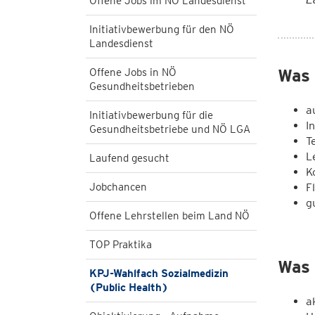
Offene Jobs im NÖ Landesdienst
Initiativbewerbung für den NÖ
Landesdienst
Was 
Offene Jobs in NÖ
Gesundheitsbetrieben
a
Initiativbewerbung für die
I
Gesundheitsbetriebe und NÖ LGA
T
L
Laufend gesucht
K
Jobchancen
Fl
g
Offene Lehrstellen beim Land NÖ
TOP Praktika
Was 
KPJ-Wahlfach Sozialmedizin
(Public Health)
a