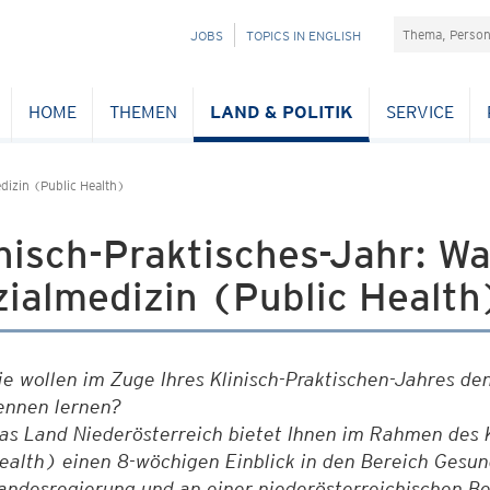
Suchefeld
NAVIGATION
JOBS
TOPICS IN ENGLISH
ÜBERSPRINGEN
HOME
THEMEN
LAND & POLITIK
SERVICE
dizin (Public Health)
nisch-Praktisches-Jahr: Wa
ialmedizin (Public Health
ie wollen im Zuge Ihres Klinisch-Praktischen-Jahres de
ennen lernen?
as Land Niederösterreich bietet Ihnen im Rahmen des 
ealth) einen 8-wöchigen Einblick in den Bereich Gesu
andesregierung und an einer niederösterreichischen B