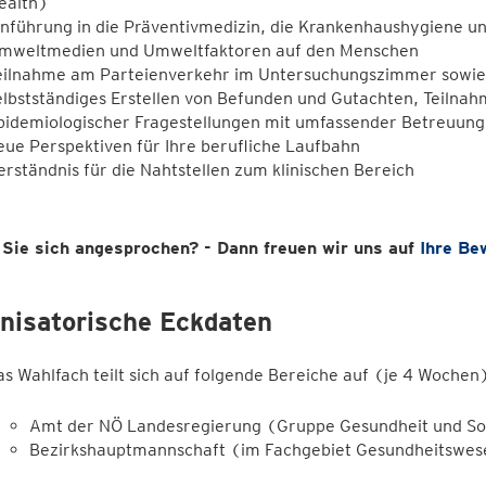
ealth)
inführung in die Präventivmedizin, die Krankenhaushygiene u
mweltmedien und Umweltfaktoren auf den Menschen
eilnahme am Parteienverkehr im Untersuchungszimmer sowie
elbstständiges Erstellen von Befunden und Gutachten, Teilna
pidemiologischer Fragestellungen mit umfassender Betreuung
eue Perspektiven für Ihre berufliche Laufbahn
erständnis für die Nahtstellen zum klinischen Bereich
 Sie sich angesprochen? - Dann freuen wir uns auf
Ihre Be
nisatorische Eckdaten
as Wahlfach teilt sich auf folgende Bereiche auf (je 4 Wochen
Amt der NÖ Landesregierung (Gruppe Gesundheit und So
Bezirkshauptmannschaft (im Fachgebiet Gesundheitswe