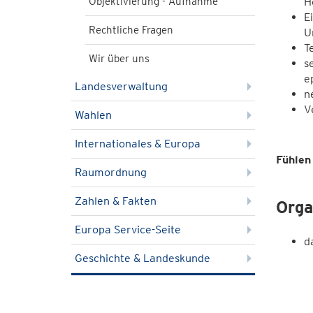
Objektivierung - Aufnahme
H
E
Rechtliche Fragen
U
T
Wir über uns
s
e
Landesverwaltung
n
V
Wahlen
Internationales & Europa
Fühlen
Raumordnung
Zahlen & Fakten
Orga
Europa Service-Seite
d
Geschichte & Landeskunde