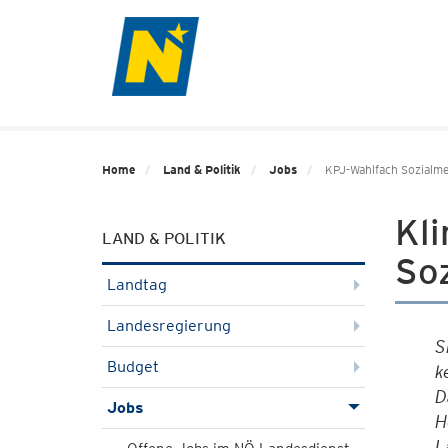
Home
Land & Politik
Jobs
KPJ-Wahlfach Sozialme
Kli
LAND & POLITIK
Soz
Landtag
Landesregierung
S
Budget
k
D
Jobs
H
L