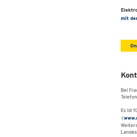
Elektr
mit de
On
Kont
Bei Fra
Telef
Es ist
(
www.n
Weiter
Landes