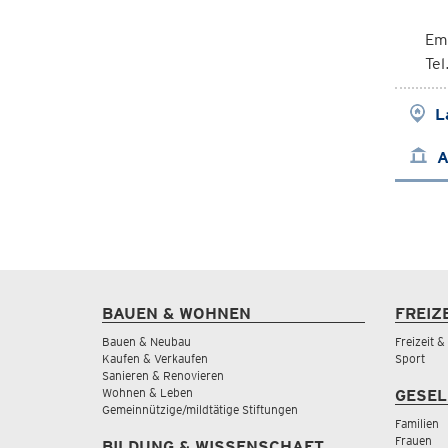
Em
Tel
L
A
BAUEN & WOHNEN
FREIZ
Bauen & Neubau
Freizeit 
Kaufen & Verkaufen
Sport
Sanieren & Renovieren
Wohnen & Leben
GESEL
Gemeinnützige/mildtätige Stiftungen
Familien
Frauen
BILDUNG & WISSENSCHAFT