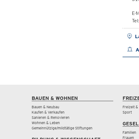
E-M
Te
L
A
BAUEN & WOHNEN
FREIZ
Bauen & Neubau
Freizeit 
Kaufen & Verkaufen
Sport
Sanieren & Renovieren
Wohnen & Leben
GESEL
Gemeinnützige/mildtätige Stiftungen
Familien
Frauen