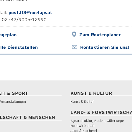
ail:
post.lf3@noel.gv.at
l: 02742/9005-12990
ageplan
Zum Routenplaner
lle Dienststellen
Kontaktieren Sie uns!
EIT & SPORT
KUNST & KULTUR
& Veranstaltungen
Kunst & Kultur
LAND- & FORSTWIRTSCH
LSCHAFT & MENSCHEN
Agrarstruktur, Boden, Güterwege
Forstwirtschaft
Jagd & Fischerei