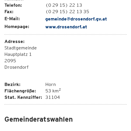
Telefon:
(0 29 15) 22 13
Fax:
(0 29 15) 22 13 35
E-Mail:
gemeinde@drosendorf.gv.at
Homepage:
www.drosendorf.at
Adresse:
Stadtgemeinde
Hauptplatz 1
2095
Drosendorf
Bezirk:
Horn
2
Flächengröße:
53 km
Stat. Kennziffer:
31104
Gemeinderatswahlen