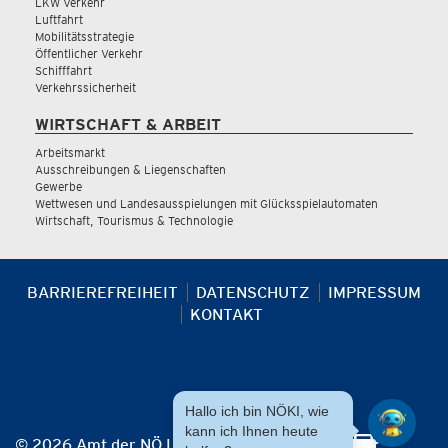
LKW Verkehr
Luftfahrt
Mobilitätsstrategie
Öffentlicher Verkehr
Schifffahrt
Verkehrssicherheit
WIRTSCHAFT & ARBEIT
Arbeitsmarkt
Ausschreibungen & Liegenschaften
Gewerbe
Wettwesen und Landesausspielungen mit Glücksspielautomaten
Wirtschaft, Tourismus & Technologie
BARRIEREFREIHEIT
DATENSCHUTZ
IMPRESSUM
KONTAKT
Hallo ich bin NÖKI, wie
kann ich Ihnen heute
© 2026 Amt der NÖ Landesregierung