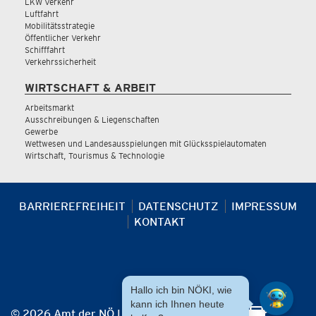
LKW Verkehr
Luftfahrt
Mobilitätsstrategie
Öffentlicher Verkehr
Schifffahrt
Verkehrssicherheit
WIRTSCHAFT & ARBEIT
Arbeitsmarkt
Ausschreibungen & Liegenschaften
Gewerbe
Wettwesen und Landesausspielungen mit Glücksspielautomaten
Wirtschaft, Tourismus & Technologie
BARRIEREFREIHEIT
DATENSCHUTZ
IMPRESSUM
KONTAKT
Hallo ich bin NÖKI, wie
kann ich Ihnen heute
© 2026 Amt der NÖ Landesregierung