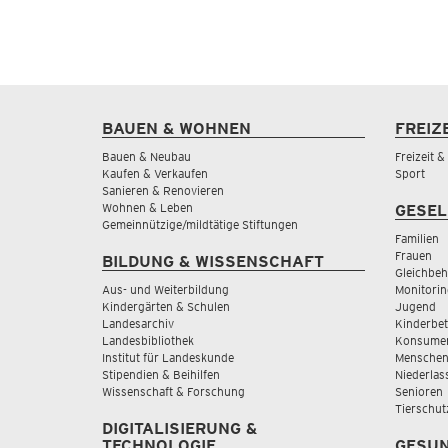
BAUEN & WOHNEN
FREIZ
Bauen & Neubau
Freizeit 
Kaufen & Verkaufen
Sport
Sanieren & Renovieren
Wohnen & Leben
GESEL
Gemeinnützige/mildtätige Stiftungen
Familien
Frauen
BILDUNG & WISSENSCHAFT
Gleichbeh
Aus- und Weiterbildung
Monitorin
Kindergärten & Schulen
Jugend
Landesarchiv
Kinderbe
Landesbibliothek
Konsumen
Institut für Landeskunde
Menschen
Stipendien & Beihilfen
Niederlas
Wissenschaft & Forschung
Senioren
Tierschut
DIGITALISIERUNG &
TECHNOLOGIE
GESUN