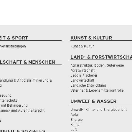
EIT & SPORT
KUNST & KULTUR
& Veranstaltungen
Kunst & Kultur
LAND- & FORSTWIRTSCH
LSCHAFT & MENSCHEN
Agrarstruktur, Boden, Güterwege
Forstwirtschaft
Jagd & Fischerei
andlung & Antidiskriminierung &
Landwirtschaft
g
Ländliche Entwicklung
Veterinär & Lebensmittelkontrolle
treuung
tenschutz
UMWELT & WASSER
 mit Behinderung
Umwelt-, Klima- und Energiebericht
sungs- und Aufenthaltsrecht
Abfall
Energie
z
Klima
Luft
DHEIT & SOZIALES