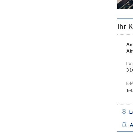
Ihr 
Am
Ab
La
310
E-M
Te
L
A