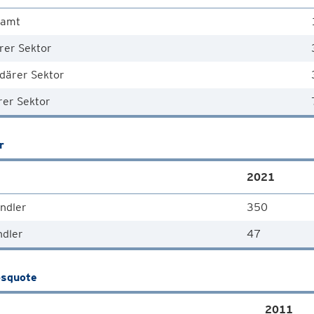
samt
rer Sektor
därer Sektor
rer Sektor
r
2021
ndler
350
ndler
47
squote
2011