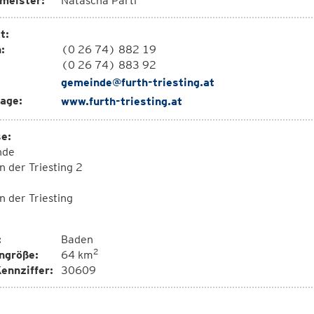
meister:
Natascha Partl
t:
:
(0 26 74) 882 19
(0 26 74) 883 92
gemeinde@furth-triesting.at
age:
www.furth-triesting.at
e:
nde
n der Triesting 2
n der Triesting
:
Baden
2
ngröße:
64 km
ennziffer:
30609