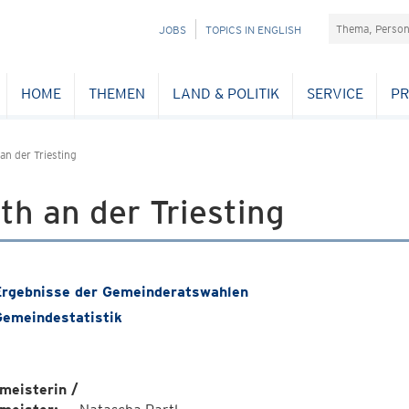
Suchefeld
NAVIGATION
JOBS
TOPICS IN ENGLISH
ÜBERSPRINGEN
HOME
THEMEN
LAND & POLITIK
SERVICE
PR
an der Triesting
th an der Triesting
rgebnisse der Gemeinderatswahlen
emeindestatistik
meisterin /