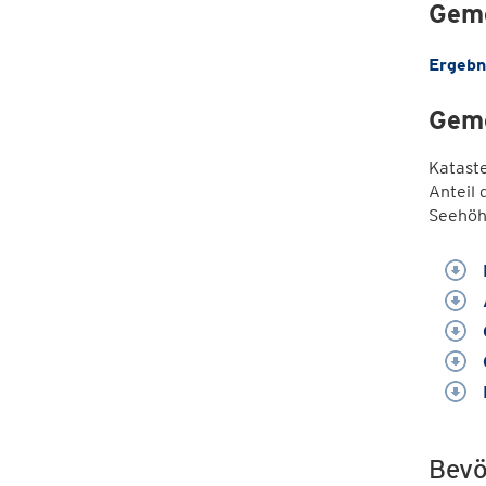
Geme
Ergebn
Geme
Katast
Anteil 
Seehöh
Bevö