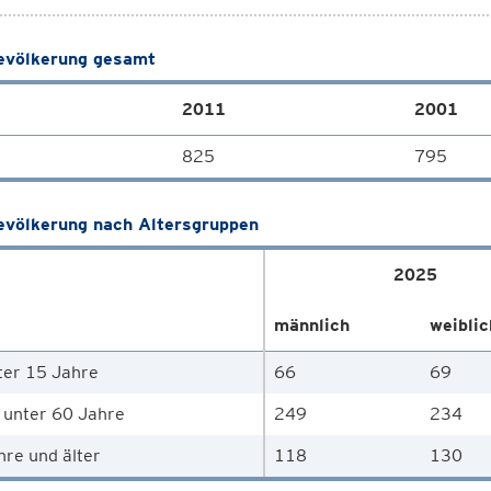
völkerung gesamt
2011
2001
825
795
völkerung nach Altersgruppen
2025
männlich
weiblic
ter 15 Jahre
66
69
 unter 60 Jahre
249
234
hre und älter
118
130