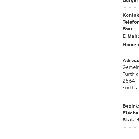
Bürger
Kontak
Telefon
Fax:
E-Mail:
Homep
Adress
Gemei
Furth a
2564
Furth a
Bezirk
Fläche
Stat. K