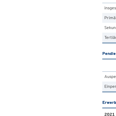
insge
Primä
Sekun
Tertiä
Pendle
Auspe
Einpe
Erwerb
2021