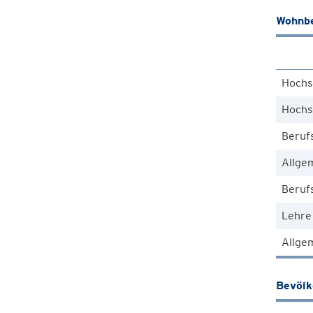
Wohnbe
Hochs
Hochs
Beruf
Allge
Berufs
Lehre
Allgem
Bevöl