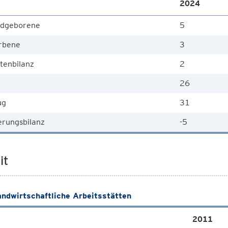
2024
dgeborene
5
rbene
3
tenbilanz
2
26
ug
31
rungsbilanz
-5
it
andwirtschaftliche Arbeitsstätten
2011