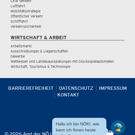
LKW Verkehr
Luftfahrt
Mobilitätsstrategie
Öffentlicher Verkehr
Schifffahrt
Verkehrssicherheit
WIRTSCHAFT & ARBEIT
Arbeitsmarkt
Ausschreibungen & Liegenschaften
Gewerbe
Wettwesen und Landesausspielungen mit Glücksspielautomaten
Wirtschaft, Tourismus & Technologie
BARRIEREFREIHEIT
DATENSCHUTZ
IMPRESSUM
KONTAKT
Hallo ich bin NÖKI, wie
kann ich Ihnen heute
© 2026 Amt der NÖ Landesregierung