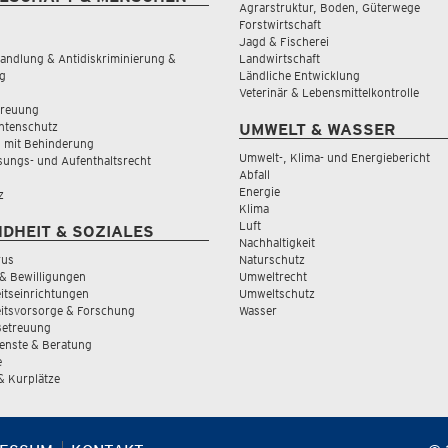
Agrarstruktur, Boden, Güterwege
Forstwirtschaft
Jagd & Fischerei
andlung & Antidiskriminierung &
Landwirtschaft
g
Ländliche Entwicklung
Veterinär & Lebensmittelkontrolle
treuung
tenschutz
UMWELT & WASSER
 mit Behinderung
Umwelt-, Klima- und Energiebericht
sungs- und Aufenthaltsrecht
Abfall
Energie
z
Klima
Luft
DHEIT & SOZIALES
Nachhaltigkeit
rus
Naturschutz
& Bewilligungen
Umweltrecht
tseinrichtungen
Umweltschutz
itsvorsorge & Forschung
Wasser
Betreuung
ienste & Beratung
e
 & Kurplätze