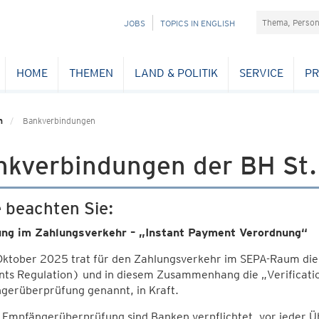
Suchefeld
NAVIGATION
JOBS
TOPICS IN ENGLISH
ÜBERSPRINGEN
HOME
THEMEN
LAND & POLITIK
SERVICE
PR
n
Bankverbindungen
nkverbindungen der BH St.
e beachten Sie:
ng im Zahlungsverkehr – „Instant Payment Verordnung“
 Oktober 2025 trat für den Zahlungsverkehr im SEPA-Raum d
ts Regulation) und in diesem Zusammenhang die „Verificati
gerüberprüfung genannt, in Kraft.
 Empfängerüberprüfung sind Banken verpflichtet, vor jeder 