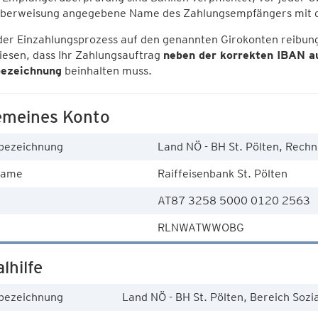
Überweisung angegebene Name des Zahlungsempfängers mit d
der Einzahlungsprozess auf den genannten Girokonten reibung
iesen, dass Ihr Zahlungsauftrag
neben der korrekten IBAN a
ezeichnung
beinhalten muss.
emeines Konto
bezeichnung
Land NÖ - BH St. Pölten, Rec
name
Raiffeisenbank St. Pölten
AT87 3258 5000 0120 2563
RLNWATWWOBG
lhilfe
bezeichnung
Land NÖ - BH St. Pölten, Bereich Sozi