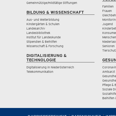
Gemeinnützige/mildtätige Stiftungen
Familien
Frauen
BILDUNG & WISSENSCHAFT
Gleichbeh
Aus- und Weiterbildung
Monitorin
Kindergärten & Schulen
Jugend
Landesarchiv
Kinderbe
Landesbibliothek
Konsumen
Institut für Landeskunde
Menschen
Stipendien & Beihilfen
Niederlas
Wissenschaft & Forschung
Senioren
Tierschut
DIGITALISIERUNG &
TECHNOLOGIE
GESUN
Digitalisierung in Niederösterreich
Coronavi
Telekommunikation
Amtsarzt 
Gesundhei
Gesundhe
Pflege & 
Soziale D
Sozialhilf
Beihilfen