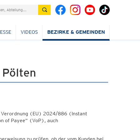
ESSE
VIDEOS
BEZIRKE & GEMEINDEN
 Pölten
ie Verordnung (EU) 2024/886 (Instant
on of Payee“ (VoP), auch
Überweisung zu prüfen, ob der vom Kunden bei