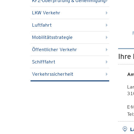
KFZ-Überprüfung & Genehmigung
LKW Verkehr
Luftfahrt
Mobilitätsstrategie
Öffentlicher Verkehr
Ihre
Schifffahrt
Verkehrssicherheit
Am
La
310
E-M
Te
L