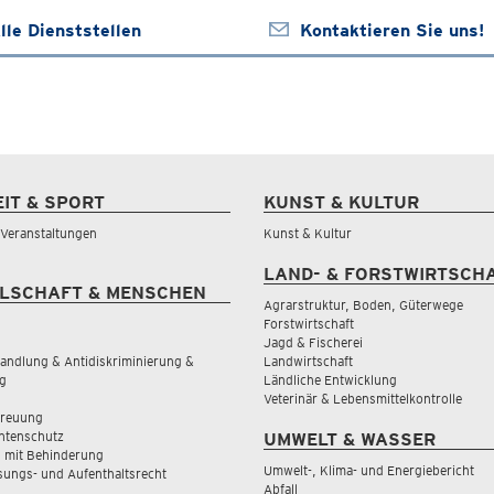
lle Dienststellen
Kontaktieren Sie uns!
EIT & SPORT
KUNST & KULTUR
& Veranstaltungen
Kunst & Kultur
LAND- & FORSTWIRTSCH
LSCHAFT & MENSCHEN
Agrarstruktur, Boden, Güterwege
Forstwirtschaft
Jagd & Fischerei
andlung & Antidiskriminierung &
Landwirtschaft
g
Ländliche Entwicklung
Veterinär & Lebensmittelkontrolle
treuung
tenschutz
UMWELT & WASSER
 mit Behinderung
Umwelt-, Klima- und Energiebericht
sungs- und Aufenthaltsrecht
Abfall