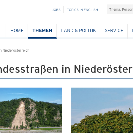
Suchefeld
NAVIGATION
JOBS
TOPICS IN ENGLISH
ÜBERSPRINGEN
HOME
THEMEN
LAND & POLITIK
SERVICE
n Niederösterreich
desstraßen in Niederöster