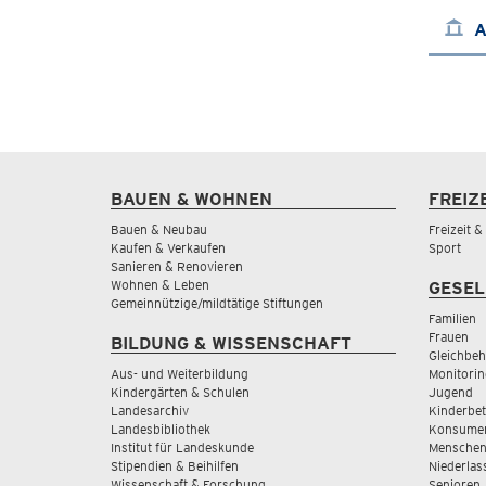
A
BAUEN & WOHNEN
FREIZ
Bauen & Neubau
Freizeit 
Kaufen & Verkaufen
Sport
Sanieren & Renovieren
Wohnen & Leben
GESEL
Gemeinnützige/mildtätige Stiftungen
Familien
Frauen
BILDUNG & WISSENSCHAFT
Gleichbeh
Aus- und Weiterbildung
Monitorin
Kindergärten & Schulen
Jugend
Landesarchiv
Kinderbe
Landesbibliothek
Konsumen
Institut für Landeskunde
Menschen
Stipendien & Beihilfen
Niederlas
Wissenschaft & Forschung
Senioren