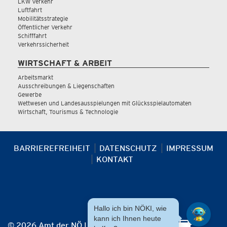
LKW Verkehr
Luftfahrt
Mobilitätsstrategie
Öffentlicher Verkehr
Schifffahrt
Verkehrssicherheit
WIRTSCHAFT & ARBEIT
Arbeitsmarkt
Ausschreibungen & Liegenschaften
Gewerbe
Wettwesen und Landesausspielungen mit Glücksspielautomaten
Wirtschaft, Tourismus & Technologie
BARRIEREFREIHEIT
DATENSCHUTZ
IMPRESSUM
KONTAKT
Hallo ich bin NÖKI, wie
kann ich Ihnen heute
© 2026 Amt der NÖ Landesregierung