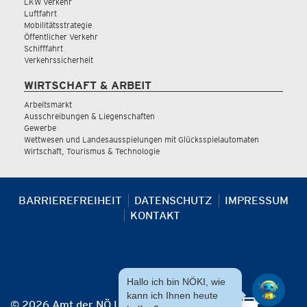
LKW Verkehr
Luftfahrt
Mobilitätsstrategie
Öffentlicher Verkehr
Schifffahrt
Verkehrssicherheit
WIRTSCHAFT & ARBEIT
Arbeitsmarkt
Ausschreibungen & Liegenschaften
Gewerbe
Wettwesen und Landesausspielungen mit Glücksspielautomaten
Wirtschaft, Tourismus & Technologie
BARRIEREFREIHEIT
DATENSCHUTZ
IMPRESSUM
KONTAKT
Hallo ich bin NÖKI, wie
kann ich Ihnen heute
© 2026 Amt der NÖ Landesregierung