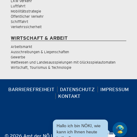
LKW Verkehr
Luftfahrt
Mobilitätsstrategie
Öffentlicher Verkehr
Schifffahrt
Verkehrssicherheit
WIRTSCHAFT & ARBEIT
Arbeitsmarkt
Ausschreibungen & Liegenschaften
Gewerbe
Wettwesen und Landesausspielungen mit Glücksspielautomaten
Wirtschaft, Tourismus & Technologie
BARRIEREFREIHEIT
DATENSCHUTZ
IMPRESSUM
KONTAKT
Hallo ich bin NÖKI, wie
kann ich Ihnen heute
© 2026 Amt der NÖ Landesregierung