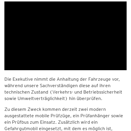
Die Exekutive nimmt die Anhaltung der Fahrzeuge vor,
während unsere Sachverständigen diese auf ihren
technischen Zustand (Verkehrs- und Betriebssicherheit
sowie Umweltverträglichkeit) hin überprüfen.
Zu diesem Zweck kommen derzeit zwei modern
ausgestattete mobile Prüfzüge, ein Prüfanhänger sowie
ein Prüfbus zum Einsatz. Zusätzlich wird ein
Gefahrgutmobil eingesetzt, mit dem es möglich ist,