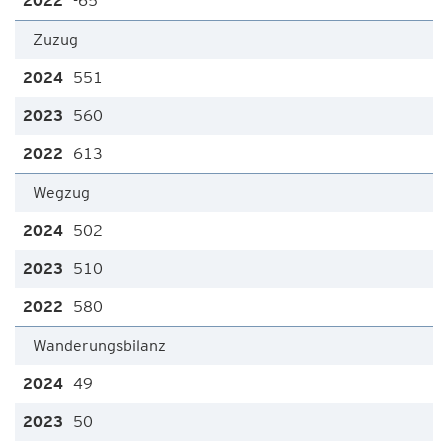
-65
Zuzug
551
560
613
Wegzug
502
510
580
Wanderungsbilanz
49
50