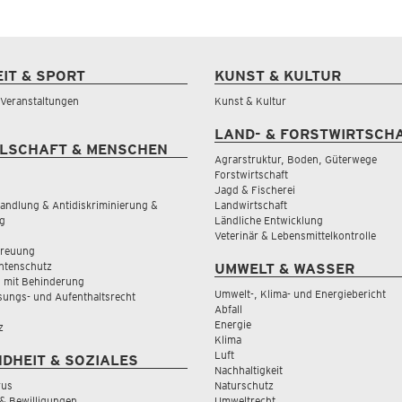
EIT & SPORT
KUNST & KULTUR
& Veranstaltungen
Kunst & Kultur
LAND- & FORSTWIRTSCH
LSCHAFT & MENSCHEN
Agrarstruktur, Boden, Güterwege
Forstwirtschaft
Jagd & Fischerei
andlung & Antidiskriminierung &
Landwirtschaft
g
Ländliche Entwicklung
Veterinär & Lebensmittelkontrolle
treuung
tenschutz
UMWELT & WASSER
 mit Behinderung
Umwelt-, Klima- und Energiebericht
sungs- und Aufenthaltsrecht
Abfall
Energie
z
Klima
Luft
DHEIT & SOZIALES
Nachhaltigkeit
rus
Naturschutz
& Bewilligungen
Umweltrecht