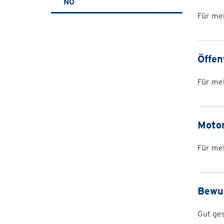
NÖ
Für me
Öffen
Für meh
Motor
Für me
Bewus
Gut ges