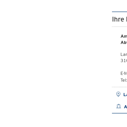
Ihre
Am
Ab
La
310
E-M
Te
L
A