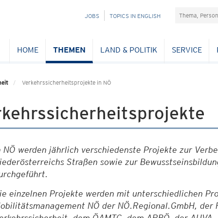
Suchefeld
NAVIGATION
JOBS
TOPICS IN ENGLISH
ÜBERSPRINGEN
HOME
THEMEN
LAND & POLITIK
SERVICE
eit
Verkehrssicherheitsprojekte in NÖ
kehrssicherheitsprojekte
n NÖ werden jährlich verschiedenste Projekte zur Verbe
iederösterreichs Straßen sowie zur Bewusstseinsbildun
urchgeführt.
ie einzelnen Projekte werden mit unterschiedlichen Pr
obilitätsmanagement NÖ der
NÖ.Regional.GmbH, der R
erkehrssicherheit, dem ÖAMTC, dem ARBÖ, der AUVA, 