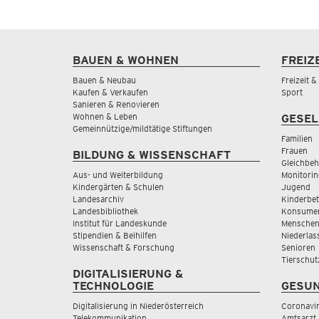
BAUEN & WOHNEN
FREIZ
Bauen & Neubau
Freizeit 
Kaufen & Verkaufen
Sport
Sanieren & Renovieren
Wohnen & Leben
GESEL
Gemeinnützige/mildtätige Stiftungen
Familien
Frauen
BILDUNG & WISSENSCHAFT
Gleichbeh
Aus- und Weiterbildung
Monitorin
Kindergärten & Schulen
Jugend
Landesarchiv
Kinderbe
Landesbibliothek
Konsumen
Institut für Landeskunde
Menschen
Stipendien & Beihilfen
Niederlas
Wissenschaft & Forschung
Senioren
Tierschut
DIGITALISIERUNG &
TECHNOLOGIE
GESUN
Digitalisierung in Niederösterreich
Coronavi
Telekommunikation
Amtsarzt 