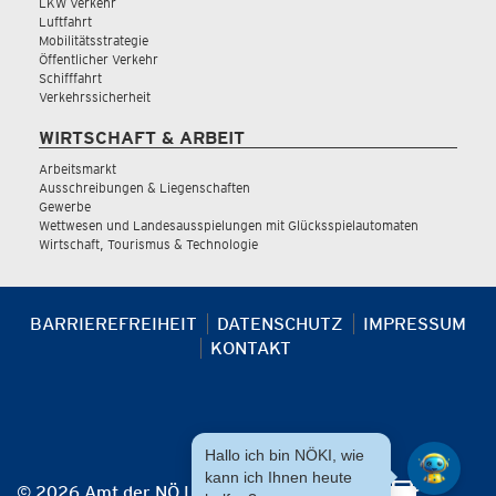
LKW Verkehr
Luftfahrt
Mobilitätsstrategie
Öffentlicher Verkehr
Schifffahrt
Verkehrssicherheit
WIRTSCHAFT & ARBEIT
Arbeitsmarkt
Ausschreibungen & Liegenschaften
Gewerbe
Wettwesen und Landesausspielungen mit Glücksspielautomaten
Wirtschaft, Tourismus & Technologie
BARRIEREFREIHEIT
DATENSCHUTZ
IMPRESSUM
KONTAKT
Hallo ich bin NÖKI, wie
kann ich Ihnen heute
© 2026 Amt der NÖ Landesregierung