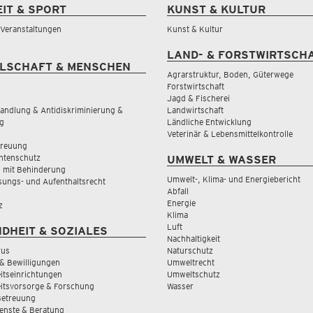
EIT & SPORT
KUNST & KULTUR
& Veranstaltungen
Kunst & Kultur
LAND- & FORSTWIRTSCH
LSCHAFT & MENSCHEN
Agrarstruktur, Boden, Güterwege
Forstwirtschaft
Jagd & Fischerei
andlung & Antidiskriminierung &
Landwirtschaft
g
Ländliche Entwicklung
Veterinär & Lebensmittelkontrolle
treuung
tenschutz
UMWELT & WASSER
 mit Behinderung
Umwelt-, Klima- und Energiebericht
sungs- und Aufenthaltsrecht
Abfall
Energie
z
Klima
Luft
DHEIT & SOZIALES
Nachhaltigkeit
rus
Naturschutz
& Bewilligungen
Umweltrecht
tseinrichtungen
Umweltschutz
itsvorsorge & Forschung
Wasser
Betreuung
ienste & Beratung