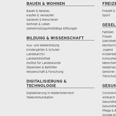
BAUEN & WOHNEN
FREIZ
Bauen & Neubau
Freizeit 
Kaufen & Verkaufen
Sport
Sanieren & Renovieren
Wohnen & Leben
GESEL
Gemeinnützige/mildtätige Stiftungen
Familien
Frauen
BILDUNG & WISSENSCHAFT
Gleichbeh
Aus- und Weiterbildung
Monitorin
Kindergärten & Schulen
Jugend
Landesarchiv
Kinderbe
Landesbibliothek
Konsumen
Institut für Landeskunde
Menschen
Stipendien & Beihilfen
Niederlas
Wissenschaft & Forschung
Senioren
Tierschut
DIGITALISIERUNG &
TECHNOLOGIE
GESUN
Digitalisierung in Niederösterreich
Coronavi
Telekommunikation
Amtsarzt 
Gesundhei
Gesundhe
Pflege & 
Soziale D