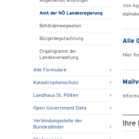
Allgemeines Anbringen
Von Agr
Amt der NÖ Landesregierung
alphab
Behördenwegweiser
Bürgerbegutachtung
Alle 
Organigramm der
Hier f
Landesverwaltung
Alle Formulare
Mailv
Katastrophenschutz
Landhaus St. Pölten
Inform
Open Government Data
Verbindungsstelle der
Ihre
Bundesländer