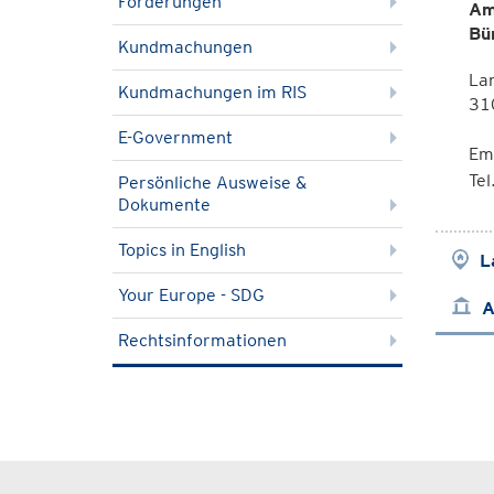
Förderungen
Am
Bü
Kundmachungen
La
Kundmachungen im RIS
310
E-Government
Em
Te
Persönliche Ausweise &
Dokumente
Topics in English
L
Your Europe - SDG
A
Rechtsinformationen