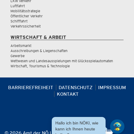
LKW Verkehr
Luftfahrt
Mobilitätsstrategie
Öffentlicher Verkehr
Schifffahrt
Verkehrssicherheit
WIRTSCHAFT & ARBEIT
Arbeitsmarkt
Ausschreibungen & Liegenschaften
Gewerbe
Wettwesen und Landesausspielungen mit Glücksspielautomaten
Wirtschaft, Tourismus & Technologie
BARRIEREFREIHEIT
DATENSCHUTZ
IMPRESSUM
KONTAKT
Hallo ich bin NÖKI, wie
kann ich Ihnen heute
© 2026 Amt der NÖ Landesregierung