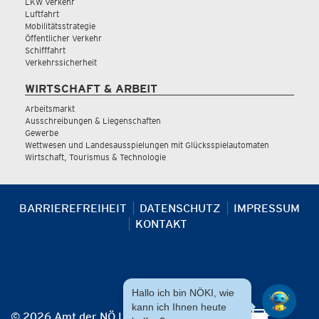
LKW Verkehr
Luftfahrt
Mobilitätsstrategie
Öffentlicher Verkehr
Schifffahrt
Verkehrssicherheit
WIRTSCHAFT & ARBEIT
Arbeitsmarkt
Ausschreibungen & Liegenschaften
Gewerbe
Wettwesen und Landesausspielungen mit Glücksspielautomaten
Wirtschaft, Tourismus & Technologie
BARRIEREFREIHEIT
DATENSCHUTZ
IMPRESSUM
KONTAKT
Hallo ich bin NÖKI, wie
kann ich Ihnen heute
© 2026 Amt der NÖ Landesregierung