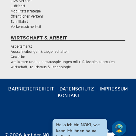
LKW Verkehr
Luftfahrt
Mobilitätsstrategie
Öffentlicher Verkehr
Schifffahrt
Verkehrssicherheit
WIRTSCHAFT & ARBEIT
Arbeitsmarkt
Ausschreibungen & Liegenschaften
Gewerbe
Wettwesen und Landesausspielungen mit Glücksspielautomaten
Wirtschaft, Tourismus & Technologie
BARRIEREFREIHEIT
DATENSCHUTZ
IMPRESSUM
KONTAKT
Hallo ich bin NÖKI, wie
kann ich Ihnen heute
© 2026 Amt der NÖ Landesregierung