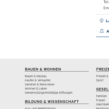
Te
Em
L
A
BAUEN & WOHNEN
FREIZ
Bauen & Neubau
Freizeit 
Kaufen & Verkaufen
Sport
Sanieren & Renovieren
Wohnen & Leben
GESEL
Gemeinnützige/mildtätige Stiftungen
Familien
Frauen
BILDUNG & WISSENSCHAFT
Gleichbeh
Aus- und Weiterbildung
Monitorin