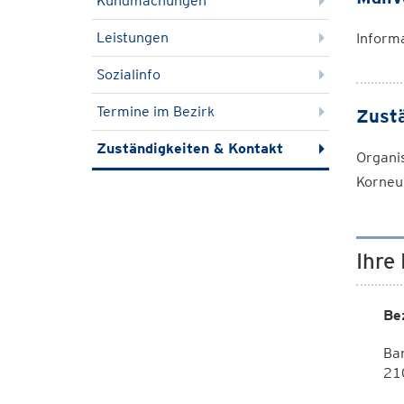
Kundmachungen
Leistungen
Inform
Sozialinfo
Termine im Bezirk
Zustä
Zuständigkeiten & Kontakt
Organis
Korneu
Ihre
Be
Ba
21