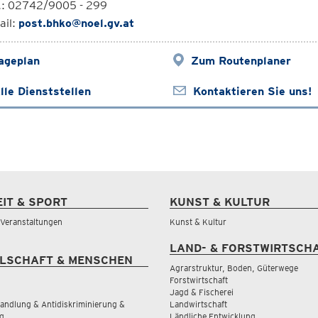
l.: 02742/9005 - 299
ail:
post.bhko@noel.gv.at
ageplan
Zum Routenplaner
lle Dienststellen
Kontaktieren Sie uns!
EIT & SPORT
KUNST & KULTUR
& Veranstaltungen
Kunst & Kultur
LAND- & FORSTWIRTSCH
LSCHAFT & MENSCHEN
Agrarstruktur, Boden, Güterwege
Forstwirtschaft
Jagd & Fischerei
andlung & Antidiskriminierung &
Landwirtschaft
g
Ländliche Entwicklung