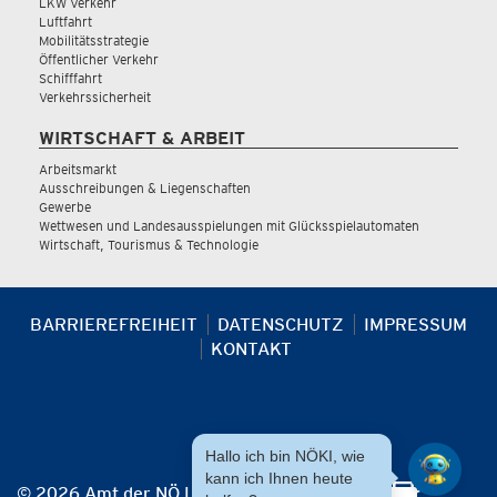
LKW Verkehr
Luftfahrt
Mobilitätsstrategie
Öffentlicher Verkehr
Schifffahrt
Verkehrssicherheit
WIRTSCHAFT & ARBEIT
Arbeitsmarkt
Ausschreibungen & Liegenschaften
Gewerbe
Wettwesen und Landesausspielungen mit Glücksspielautomaten
Wirtschaft, Tourismus & Technologie
BARRIEREFREIHEIT
DATENSCHUTZ
IMPRESSUM
KONTAKT
Hallo ich bin NÖKI, wie
kann ich Ihnen heute
© 2026 Amt der NÖ Landesregierung