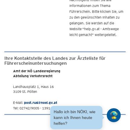
Informationen zum Thema
Führerschein. Bitte klicken Sie, um
zu den gewünschten Inhalten zu
gelangen. Sie werden auf die
Website "help.gv.at - Amtswege
leicht gemacht" weitergeleitet.
Ihre Kontaktstelle des Landes zur Ärzteliste für
Führerscheinuntersuchungen
Amt der NÖ Landesregierung
Abteilung Verkehrsrecht
Landhausplatz 1, Haus 16
3109 St. Pölten
E-Mail:
post.ru6@noel.gv.at
Tel: 02742/9005 - 13916
Hallo ich bin NÖKI, wie
kann ich Ihnen heute
helfen?